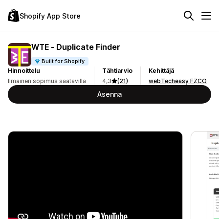
Shopify App Store
WTE ‑ Duplicate Finder
Built for Shopify
Hinnoittelu
Tähtiarvio
Kehittäjä
Ilmainen sopimus saatavilla
4,3
(21)
webTecheasy FZCO
Asenna