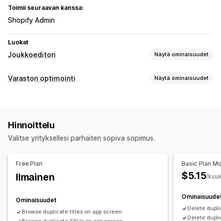
Toimii seuraavan kanssa:
Shopify Admin
Luokat
Joukkoeditori
Näytä ominaisuudet
Muokattavat resurssit
Varaston optimointi
Näytä ominaisuudet
Tuotteet
Versiot
SKU- ja viivakoodit
Varastonhallinta
Toiminnot
Viivakoodit
SKU-koodit
Joukkopoistaminen
Haku ja suodatin
Hinnoittelu
Valitse yrityksellesi parhaiten sopiva sopimus.
Free Plan
Basic Plan M
$5.15
Ilmainen
/kuu
Ominaisuude
Ominaisuudet
Delete dupli
Browse duplicate titles on app screen
Delete dupli