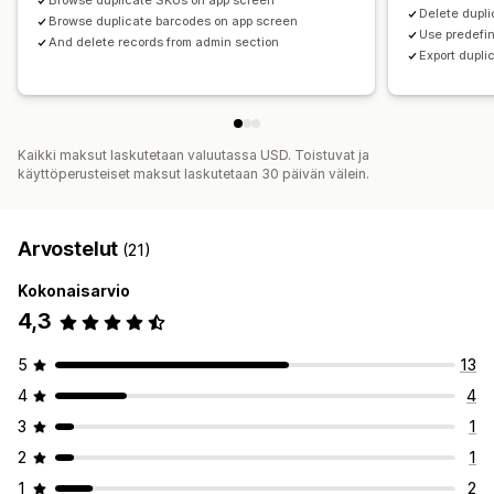
Browse duplicate SKUs on app screen
Delete dupli
Browse duplicate barcodes on app screen
Use predefin
And delete records from admin section
Export dupli
Kaikki maksut laskutetaan valuutassa USD. Toistuvat ja
käyttöperusteiset maksut laskutetaan 30 päivän välein.
Arvostelut
(21)
Kokonaisarvio
4,3
5
13
4
4
3
1
2
1
1
2