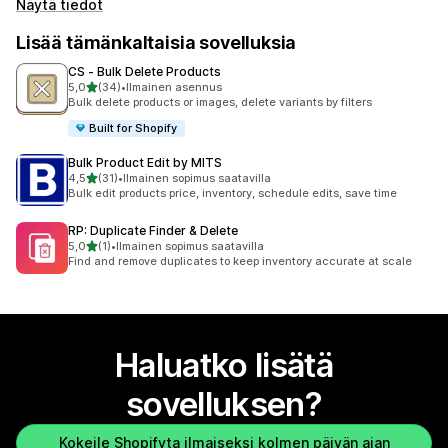
Näytä tiedot
Lisää tämänkaltaisia sovelluksia
CS ‑ Bulk Delete Products
/ 5 tähteä
5,0
(34)
•
Ilmainen asennus
34 arvostelua yhteensä
Bulk delete products or images, delete variants by filters
Built for Shopify
Bulk Product Edit by MITS
/ 5 tähteä
4,5
(31)
•
Ilmainen sopimus saatavilla
31 arvostelua yhteensä
Bulk edit products price, inventory, schedule edits, save time
RP: Duplicate Finder & Delete
/ 5 tähteä
5,0
(1)
•
Ilmainen sopimus saatavilla
1 arvostelua yhteensä
Find and remove duplicates to keep inventory accurate at scale
Haluatko lisätä
sovelluksen?
Kokeile Shopifyta ilmaiseksi kolmen päivän ajan