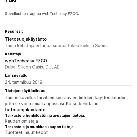
Sovellustuen tarjoaa webTecheasy FZCO.
Resurssit
Tietosuojakäytäntö
Tämä kehittäjä ei tarjoa suoraa tukea kielellä Suomi.
Kehittäjä
webTecheasy FZCO
Dubai Silicon Oasis, DU, AE
Lanseerattu
24. tammikuu 2019
Tietojen käyttöoikeus
Tämän sovellus tarvitsee seuraavien tietojen käyttöoikeuden,
jotta se voi toimia kaupassasi. Katso kehittäjän
tietosuojakäytäntö
.
Tarkastele henkilöstön ja avustajien tietoja:
Kaupan omistaja
Tarkastele ja muokkaa kaupan tietoja:
Tuotteet, muut tiedot