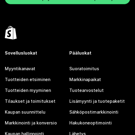
Sovellusluokat
Pääluokat
Myyntikanavat
Suoratoimitus
Tuotteiden etsiminen
Markkinapaikat
Tuotteiden myyminen
Tuotearvostelut
Tilaukset ja toimitukset
Lisämyynti ja tuotepaketit
Kaupan suunnittelu
Sähköpostimarkkinointi
Markkinointi ja konversio
Hakukoneoptimointi
Kaupan hallinnointi
Lähetys