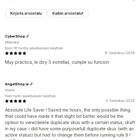
Kirjoita arvostelu
Kaikki arvostelut
CyberShop
Meksiko
Noin 18 tuntia sovelluksen käyttöä
8. toukokuu 2026
Muy practica, le doy 5 estrellas, cumple su funcion
AngelShop.ie
Irlanti
Noin tunti sovelluksen käyttöä
2. helmikuu 2025
Absolute Life Saver ! Saved me hours, the only possible thing
that could have made it that slight bit better would be the
option to view/delete duplicate skus with a certain status, draft
in my case. i did have some purposefull duplicate skus (with an
active status) but had to change them before running rule 9 !