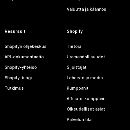
Valuutta ja käännös
Resurssit
Shopify
Shopifyn ohjekeskus
Tietoja
API-dokumentaatio
Uramahdollisuudet
Shopify-yhteisö
Sijoittajat
Shopify-blogi
Lehdistö ja media
Tutkimus
Kumppanit
Affiliate-kumppanit
Oikeudelliset asiat
Palvelun tila