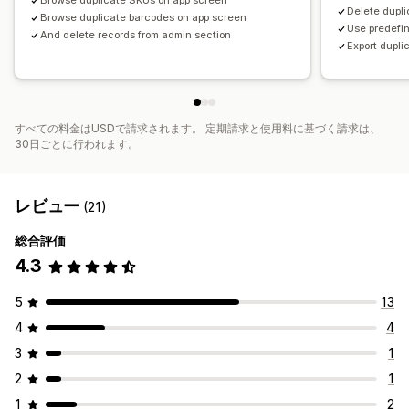
Browse duplicate SKUs on app screen
Delete dupli
Browse duplicate barcodes on app screen
Use predefin
And delete records from admin section
Export dupli
すべての料金はUSDで請求されます。 定期請求と使用料に基づく請求は、
30日ごとに行われます。
レビュー
(21)
総合評価
4.3
5
13
4
4
3
1
2
1
1
2