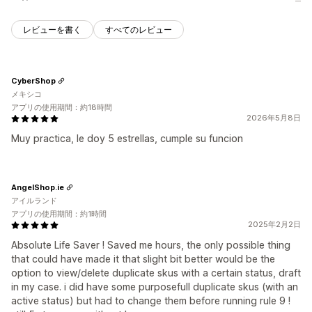
レビューを書く
すべてのレビュー
CyberShop
メキシコ
アプリの使用期間：約18時間
2026年5月8日
Muy practica, le doy 5 estrellas, cumple su funcion
AngelShop.ie
アイルランド
アプリの使用期間：約1時間
2025年2月2日
Absolute Life Saver ! Saved me hours, the only possible thing
that could have made it that slight bit better would be the
option to view/delete duplicate skus with a certain status, draft
in my case. i did have some purposefull duplicate skus (with an
active status) but had to change them before running rule 9 !