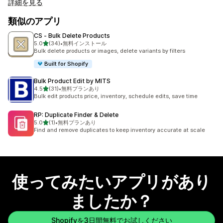
詳細を見る
類似のアプリ
CS ‑ Bulk Delete Products
5つ星中
5.0
(34)
•
無料インストール
合計レビュー数：34件
Bulk delete products or images, delete variants by filters
Built for Shopify
Bulk Product Edit by MITS
5つ星中
4.5
(31)
•
無料プランあり
合計レビュー数：31件
Bulk edit products price, inventory, schedule edits, save time
RP: Duplicate Finder & Delete
5つ星中
5.0
(1)
•
無料プランあり
合計レビュー数：1件
Find and remove duplicates to keep inventory accurate at scale
使ってみたいアプリがあり
ましたか？
Shopifyを3日間無料でお試しください