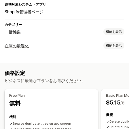
連携対象システム・アプリ
Shopify管理者ページ
カテゴリー
一括編集
機能を表示
編集可能なリソース
在庫の最適化
機能を表示
商品
バリエーション
SKUとバーコード
在庫管理
アクション
バーコード
SKU
一括削除
検索と絞り込み
価格設定
ビジネスに最適なプランをお選びください。
Free Plan
Basic Plan M
$5.15
無料
/月
機能
機能
Delete dupli
Browse duplicate titles on app screen
Delete dupli