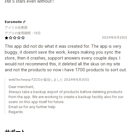
still 5 stars even without !
Euromotiv
アメリカ合衆国
アプリの使用期間：13日
2024年6月29日
This app did not do what it was created for. The app is very
buggy, it doesnt save the work, keeps making you sync the
store, then it crashes, support answers every couple days. I
would not recommend this, it deleted all the skus on my site
and not the products so now i have 1700 products to sort out.
webTecheasy FZCOが返信しました 2024年6月30日
Dear merchant,
Always take a backup export of products before deleting products
from the app. We are working to create a backup facility also for our
users on this app itself for future.
Email us for any further help.
Regards
サポート