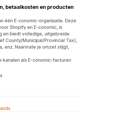
en, betaalkosten en producten
n één E-conomic-organisatie. Deze
voor Shopify en E-conomic, is
 en biedt volledige, uitgebreide
ef County/Municipal/Provincial Tax),
, enz. Naarmate je omzet stijgt,
e kanalen als E-conomic-facturen
's
lands