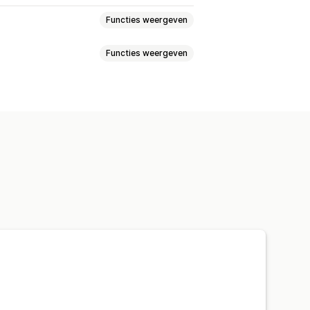
Functies weergeven
Functies weergeven
elasting
arden
Meerdere winkels
en
Meerdere valuta
e
anten
Voorraad en product
istorische gegevens