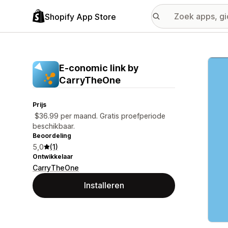
Shopify App Store
Galer
E‑conomic link by
CarryTheOne
Prijs
$36.99 per maand. Gratis proefperiode
beschikbaar.
Beoordeling
5,0
(1)
Ontwikkelaar
CarryTheOne
Installeren