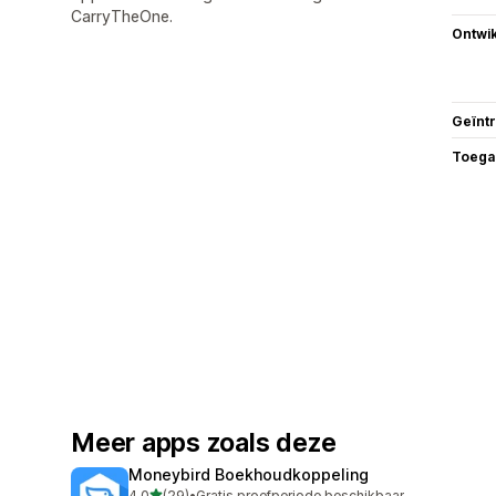
CarryTheOne.
Ontwik
Geïnt
Toega
Meer apps zoals deze
Moneybird Boekhoudkoppeling
van 5 sterren
4,0
(29)
•
Gratis proefperiode beschikbaar