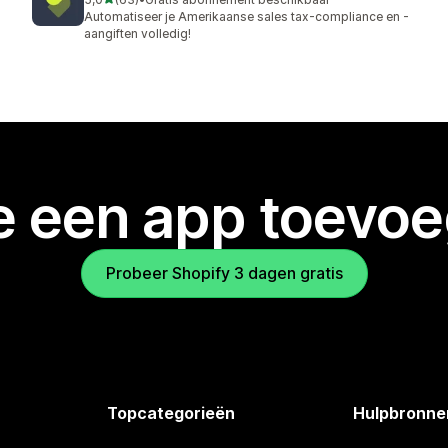
63 recensies in totaal
Automatiseer je Amerikaanse sales tax-compliance en -
aangiften volledig!
je een app toevo
Probeer Shopify 3 dagen gratis
Topcategorieën
Hulpbronne