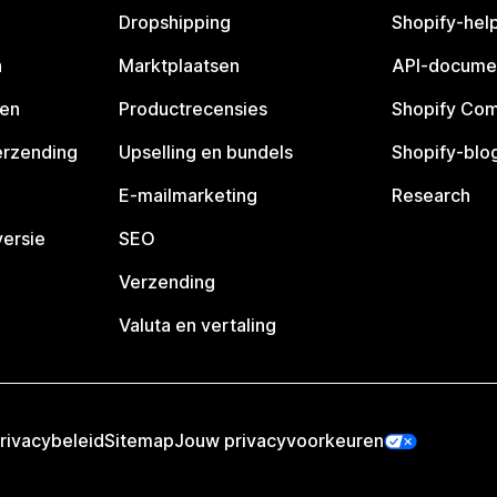
Dropshipping
Shopify-hel
n
Marktplaatsen
API-docume
pen
Productrecensies
Shopify Co
erzending
Upselling en bundels
Shopify-blo
E-mailmarketing
Research
ersie
SEO
Verzending
Valuta en vertaling
rivacybeleid
Sitemap
Jouw privacyvoorkeuren