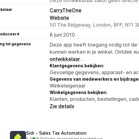
Deze ontwikkelaar biedt geen directe
kelaar
CarryTheOne
Website
50 The Ridgeway, London, BFP, N11 3
roduceerd
8 juni 2010
ng tot gegevens
Deze app heeft toegang nodig tot d
kunnen werken in je winkel. Ontdek w
ontwikkelaar
.
Klantgegevens bekijken:
Gevoelige gegevens, apparaat- en ac
Gegevens van medewerkers en bijdrager
Winkeleigenaar
Winkelgegevens bekijken:
Klanten, producten, bestellingen, c
Zie details
Sidr ‑ Sales Tax Automation
van 5 sterren
5,0
(63)
•
Gratis abonnement beschikbaar