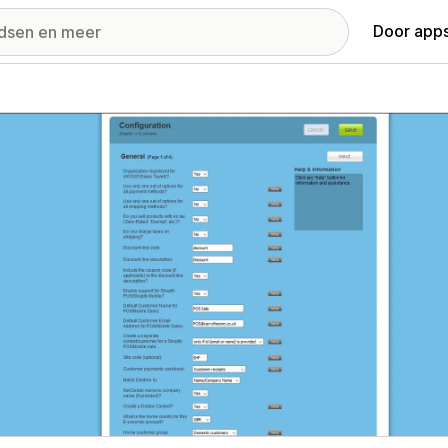
Door apps
ij met uitgelichte afbeeldingen