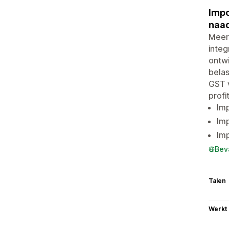
Impo
naad
Meer
integ
ontwi
belas
GST v
profi
Im
Imp
Imp
Bev
Talen
Werkt