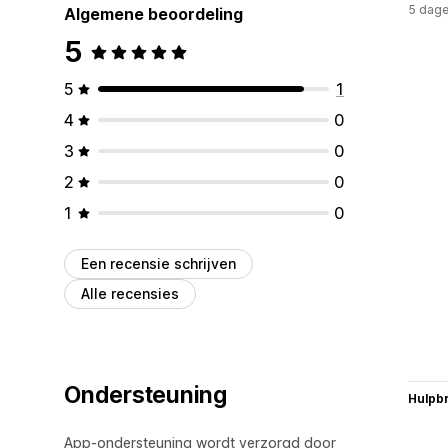
5 dage
Algemene beoordeling
5
5
1
4
0
3
0
2
0
1
0
Een recensie schrijven
Alle recensies
Ondersteuning
Hulpb
App-ondersteuning wordt verzorgd door