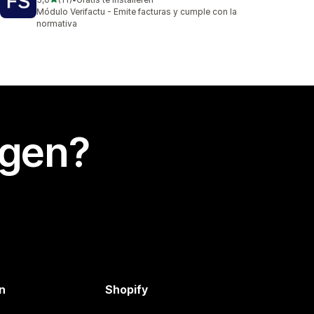
11 recensies in totaal
Módulo Verifactu - Emite facturas y cumple con la
normativa
egen?
n
Shopify