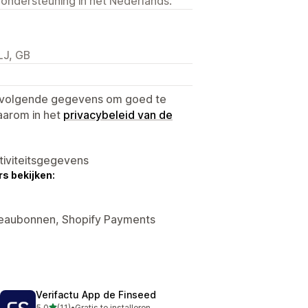
 ondersteuning in het Nederlands.
LJ, GB
e volgende gegevens om goed te
aarom in het
privacybeleid van de
tiviteitsgegevens
s bekijken:
adeaubonnen, Shopify Payments
Verifactu App de Finseed
van 5 sterren
5,0
(11)
•
Gratis te installeren