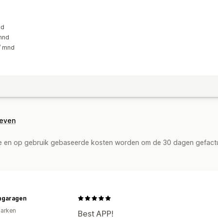
nd
 mnd
/ mnd
geven
de en op gebruik gebaseerde kosten worden om de 30 dagen gefact
ngaragen
arken
Best APP!