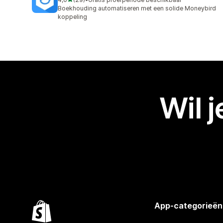
29 recensies in totaal
Boekhouding automatiseren met een solide Moneybird
koppeling
Wil 
App-categorieën