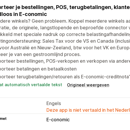
rteer je bestellingen, POS, terugbetalingen, klant
loos in E-conomic
dere winkels? Geen probleem. Koppel meerdere winkels aa
ratie, de originele, langstlopende en beproefde connector 
kkeld met speciale nadruk op correcte belastingafhandeling
tingondersteuning: Sales Tax voor de VS en Canada (inclusi
oor Australië en Nieuw-Zeeland, btw voor het VK en Europa
teer je van een gestroomlijnd proces.
porteer bestellingen, POS-verkopen en verkopen via ander
orteer betalingen en betaalkosten
orteer terugbetalingen/retouren als E-conomic-creditnota
at automatisch vertaalde tekst
Origineel weergeven
Engels
Deze app is niet vertaald in het Neder
 met
E-conomic