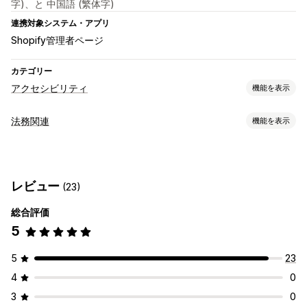
字)、と 中国語 (繁体字)
連携対象システム・アプリ
Shopify管理者ページ
カテゴリー
アクセシビリティ
機能を表示
コンプライアンスタイプ
法務関連
機能を表示
ADA
AODA
EAA
WCAG
地域ベース
コンプライアンス
アクセシビリティツール
アクセシビリティ
データプライバシー
利用規約
ポリシー管理
証明書
明細書
テキスト読み上げ
コントラスト
明るさ
レビュー
(23)
コンプライアンスレポート
音声ナビゲーション
キーボードナビゲーション
ツールチップ
総合評価
カスタマイズ
代替テキスト
複数言語
テキストの間隔
カーソルサイズ
5
チェックボックス
色とフォント
ウィジェット配置
フォントサイズ
グレースケール
リンクのハイライト
カスタムCSS
カスタムコード
ジオロケーション
複数言語
リーディングライン
ウィジェット
SEO
レポート
分析
5
23
情報の保存
カスタムテキスト
ボタン
4
0
3
0