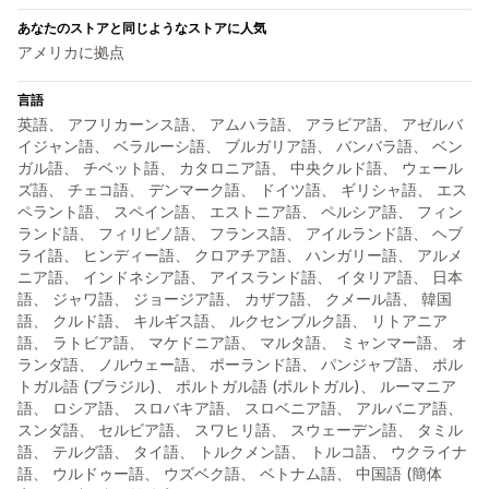
あなたのストアと同じようなストアに人気
アメリカに拠点
言語
英語、 アフリカーンス語、 アムハラ語、 アラビア語、 アゼルバ
イジャン語、 ベラルーシ語、 ブルガリア語、 バンバラ語、 ベン
ガル語、 チベット語、 カタロニア語、 中央クルド語、 ウェール
ズ語、 チェコ語、 デンマーク語、 ドイツ語、 ギリシャ語、 エス
ペラント語、 スペイン語、 エストニア語、 ペルシア語、 フィン
ランド語、 フィリピノ語、 フランス語、 アイルランド語、 ヘブ
ライ語、 ヒンディー語、 クロアチア語、 ハンガリー語、 アルメ
ニア語、 インドネシア語、 アイスランド語、 イタリア語、 日本
語、 ジャワ語、 ジョージア語、 カザフ語、 クメール語、 韓国
語、 クルド語、 キルギス語、 ルクセンブルク語、 リトアニア
語、 ラトビア語、 マケドニア語、 マルタ語、 ミャンマー語、 オ
ランダ語、 ノルウェー語、 ポーランド語、 パンジャブ語、 ポル
トガル語 (ブラジル)、 ポルトガル語 (ポルトガル)、 ルーマニア
語、 ロシア語、 スロバキア語、 スロベニア語、 アルバニア語、
スンダ語、 セルビア語、 スワヒリ語、 スウェーデン語、 タミル
語、 テルグ語、 タイ語、 トルクメン語、 トルコ語、 ウクライナ
語、 ウルドゥー語、 ウズベク語、 ベトナム語、 中国語 (簡体