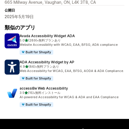
665 Millway Avenue, Vaughan, ON, L4K 3T8, CA
公開日
2025年5月19日
類似のアプリ
Avada Accessibility Widget ADA
5つ星中
5.0
(289)
•
無料プランあり
合計レビュー数：289件
Website Accessibility with WCAG, EAA, BFSG, ADA compliance
Built for Shopify
ADA Accessibility Widget by AP
5つ星中
4.9
(86)
•
無料プランあり
合計レビュー数：86件
Web Accessibility for WCAG, EAA, BFSG, AODA & ADA Compliance.
Built for Shopify
accessiBe Web Accessibility
5つ星中
3.5
(15)
•
無料インストール
合計レビュー数：15件
AI-powered Accessibility for WCAG & ADA and EAA Compliance
Built for Shopify