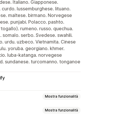
dese. Italiano. Giapponese.
 curdo. lussemburghese. lituano.
se. maltese. birmano. Norvegese
se. punjabi. Polacco. pashto.
togallo). rumeno. russo. quechua.
. somalo. serbo. Svedese. swahili.
no. urdu. uzbeco. Vietnamita. Cinese
zulu. yoruba. georgiano. khmer.
ascio. luba-katanga. norvegese
ord. sundanese. turcomanno. tonganoe
ify
Mostra funzionalità
Mostra funzionalità
ersonalizzate
HTML personalizzato
nti
Promozioni
Confezione regalo