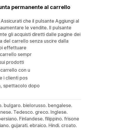
giunta permanente al carrello
. Assicurati che il pulsante Aggiungi al
 aumentare le vendite. Il pulsante
e gli acquisti diretti dalle pagine dei
a del carrello senza uscire dalla
oi effettuare
l carrello sempr
sui prodotti
 carrello con u
 i clienti pos
a, spettacolo dopo
o. bulgaro. bielorusso. bengalese.
anese. Tedesco. greco. Inglese.
siano. Finlandese. filippino. frisone
ano. gujarati. ebraico. Hindi. croato.