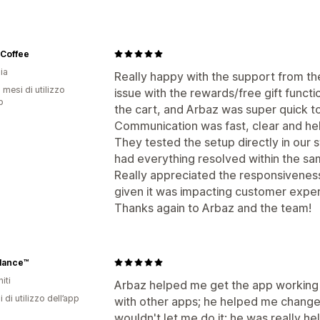
Upselling nel carrello
Upselling al ch
Adattivo per dispositivi mobili
Finestr
Upselling nella pagina del prodotto
B
Casella di spunta dei termini e condizi
Barra di avanzamento
Componenti agg
 Coffee
Upselling
Finestra del carrello
Pop-up
CSS per
ia
Really happy with the support from th
Prodotti consigliati
Più compri, più ri
Editor drag-and-drop
Multivaluta
Mu
 mesi di utilizzo
issue with the rewards/free gift funct
Spesso acquistati insieme
Barra di s
p
the cart, and Arbaz was super quick to 
Offerte e raccomandazioni
Premi progressivi
Costi aggiuntivi
O
Communication was fast, clear and he
Protezione della spedizione
Omaggi
They tested the setup directly in our s
Personalizzazione del check-out
Componenti aggiuntivi del prodotto
had everything resolved within the sa
Note personalizzate
Donazioni
Scont
Spesso acquistati insieme
Scaglioni d
Really appreciated the responsiveness
Regole per le modalità di spedizione
Sconti progressivi
Raccomandazioni t
given it was impacting customer exper
Nascondi il check-out rapido
Vai al c
Thanks again to Arbaz and the team!
Analisi
Percentuali di clic
Tassi di conversio
Performance delle raccomandazioni
lance™
Prestazioni del funnel
iti
Arbaz helped me get the app working 
i di utilizzo dell’app
with other apps; he helped me change
wouldn't let me do it; he was really he