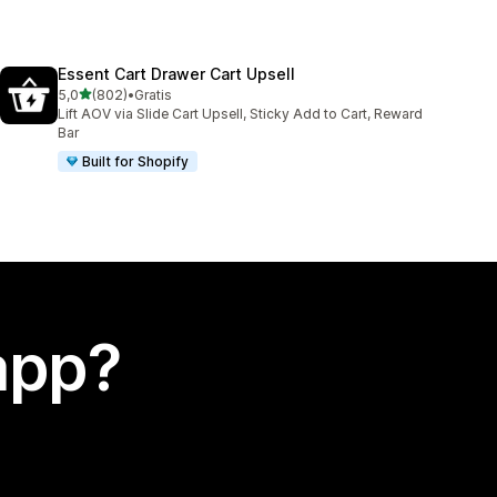
Essent Cart Drawer Cart Upsell
stelle su 5
5,0
(802)
•
Gratis
802 recensioni totali
Lift AOV via Slide Cart Upsell, Sticky Add to Cart, Reward
Bar
Built for Shopify
app?