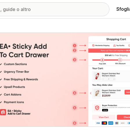
Sfogli
ria immagini in evidenza