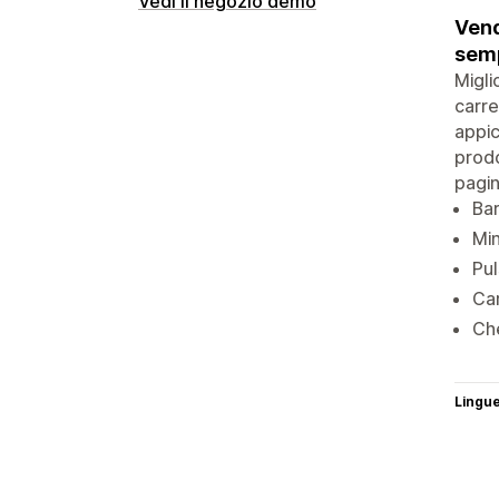
Vedi il negozio demo
Vend
semp
Migli
carre
appic
prodo
pagin
Bar
Min
Pul
Car
Che
Lingu