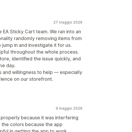
eck-out
a del carrello
Carrello fisso
arra degli annunci
oni
Timer per conto alla rovescia
iuntivi con un clic
Carrello fisso
27 maggio 2026
sonalizzato
HTML personalizzato
e EA Sticky Cart team. We ran into an
sparmi
Spedizione gratuita
ltilingua
Regole personalizzate
ionality randomly removing items from
pedizione
Riscatto dei premi
jump in and investigate it for us.
maggi
Sconti in blocco
lpful throughout the whole process.
Spedizione gratuita
tore, identified the issue quickly, and
Prodotti consigliati
me day.
i automatici
Upselling con un clic
i quantità
Sconti sui volumi
 and willingness to help — especially
Regole per i metodi di pagamento
ramite IA
Elaborazione prioritaria
ience on our storefront.
heck-out
Multilingua
ne
Suggerimenti di ottimizzazione
9 maggio 2026
properly because it was interfering
 the colors because the app
lpful in getting the app to work