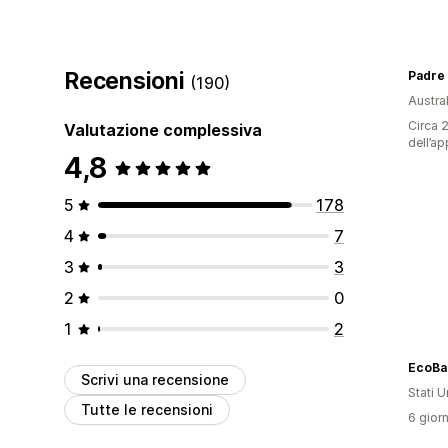
Recensioni
Padre
(190)
Austral
Circa 2
Valutazione complessiva
dell’ap
4,8
5
178
4
7
3
3
2
0
1
2
EcoBa
Scrivi una recensione
Stati Un
Tutte le recensioni
6 giorn