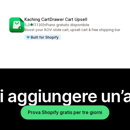
Kaching CartDrawer Cart Upsell
stelle su 5
5,0
(1.130)
•
Piano gratuito disponibile
1130 recensioni totali
Boost your AOV: slide cart, upsell cart & free shipping bar
Built for Shopify
i aggiungere un’
Prova Shopify gratis per tre giorni