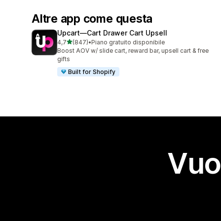
Altre app come questa
Upcart—Cart Drawer Cart Upsell
stelle su 5
4,7
(847)
•
Piano gratuito disponibile
847 recensioni totali
Boost AOV w/ slide cart, reward bar, upsell cart & free
gifts
Built for Shopify
Vuo