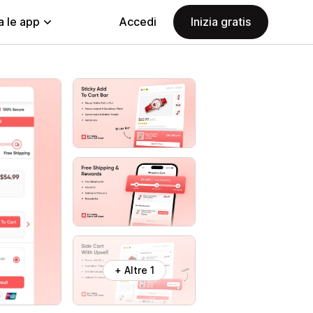
a le app
Accedi
Inizia gratis
+ Altre 1