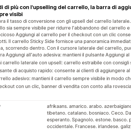
i di più con l'upselling del carrello, la barra di ag
re visibi
ora il tasso di conversione con gli upsell del carrello laterale
llo sia sempre visibile per ridurre l'abbandono del carrello e
cicoso Aggiungi al carrello per il checkout con un clic consent
tti. Il carrello Sticky Side fornisce una panoramica immediat
a, scorrendo dentro. Con il cursore laterale del carrello, pu
ra Aggiungi all'auto adesiva: mantieni il pulsante Aggiungi a
i carrello laterale con upsell: carrello estraibile con consigli 
sante di acquisto rapido: consente ai clienti di aggiungere al
rello adesivo: mantieni il carrello sempre visibile in modo che
ckout con un clic, banner di vendita con conto alla rovesci
e
afrikaans. amarico. arabo. azerbaigian
tibetano. catalano. bosniaco. Ceco. D
esperanto. Spagnolo. estone. basco. per
occidentale. Francese. irlandese. galizi