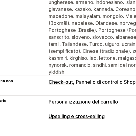
ungherese. armeno. indonesiano. islan
giavanese. kazako. kannada. Coreano.
macedone. malayalam. mongolo. Male
(Bokmål). nepalese. Olandese. norvege
Portoghese (Brasile). Portoghese (Por
sanscrito. sloveno. slovacco. albanese
tamil. Tailandese. Turco. uiguro. ucrai
(semplificato). Cinese (tradizionale). 
kashmiri. kirghiso. lao. lettone. malg
nynorsk. romancio. sindhi. sami del n
yiddish
ona con
Check-out
Pannello di controllo Shop
orie
Personalizzazione del carrello
Visualizzazione del carrello
Upselling e cross-selling
Annunci
Stili personalizzati
Regole p
Personalizzazione
CSS personalizzato
Campi per gli sco