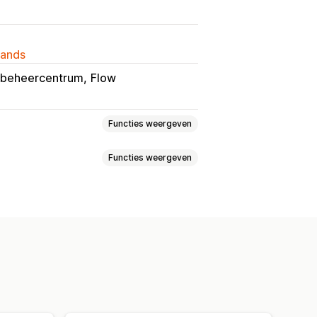
lands
-beheercentrum
Flow
Functies weergeven
Functies weergeven
voorraad
Op bestelling gemaakt
 meldingen
In batch verzenden
l
Niet op voorraad
E-mailmeldingen
Bestellimieten
n
tes
Meldingsknop
Pop-ups
Gesplitste betalingen