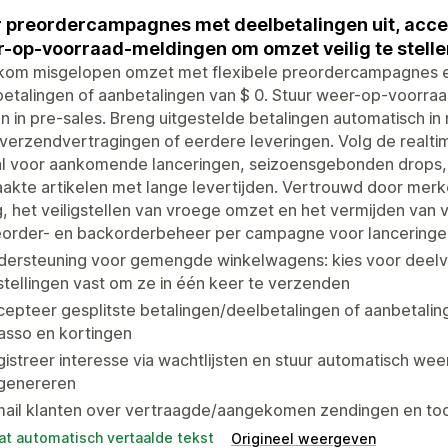
 preordercampagnes met deelbetalingen uit, acce
-op-voorraad-meldingen om omzet veilig te stelle
kom misgelopen omzet met flexibele preordercampagnes e
etalingen of aanbetalingen van $ 0. Stuur weer-op-voorra
n in pre-sales. Breng uitgestelde betalingen automatisch in 
verzendvertragingen of eerdere leveringen. Volg de realtim
al voor aankomende lanceringen, seizoensgebonden drops, 
kte artikelen met lange levertijden. Vertrouwd door merk
, het veiligstellen van vroege omzet en het vermijden van
order- en backorderbeheer per campagne voor lanceringen,
dersteuning voor gemengde winkelwagens: kies voor deelv
tellingen vast om ze in één keer te verzenden
epteer gesplitste betalingen/deelbetalingen of aanbetali
asso en kortingen
istreer interesse via wachtlijsten en stuur automatisch 
 genereren
mail klanten over vertraagde/aangekomen zendingen en to
at automatisch vertaalde tekst
Origineel weergeven