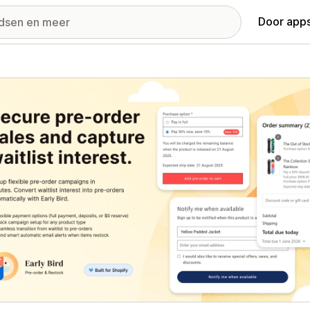
Door apps
ij met uitgelichte afbeeldingen