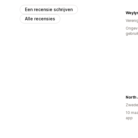
Een recensie schrijven
Weyly
Alle recensies
Vereni
Ongev
gebrui
North
Zwede
10 maa
app