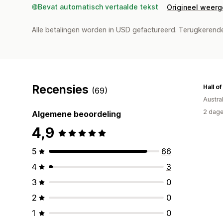
Bevat automatisch vertaalde tekst
Origineel weer
Alle betalingen worden in USD gefactureerd. Terugkeren
Recensies
Hall o
(69)
Austral
2 dage
Algemene beoordeling
4,9
5
66
4
3
3
0
2
0
1
0