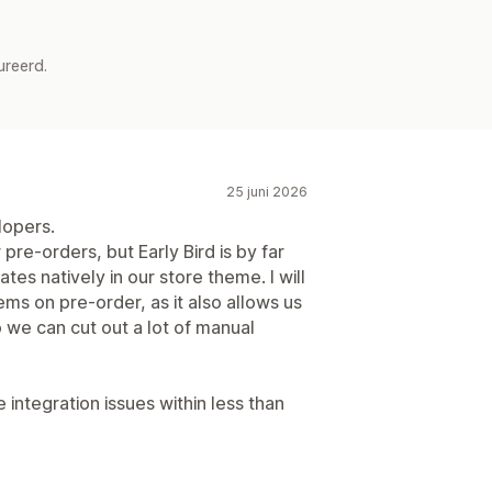
ureerd.
25 juni 2026
lopers.
pre-orders, but Early Bird is by far
ates natively in our store theme. I will
ems on pre-order, as it also allows us
 we can cut out a lot of manual
ntegration issues within less than