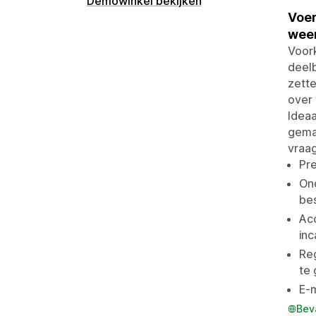
Demowinkel bekijken
Voer
weer
Voor
deelb
zette
over 
Idea
gemaa
vraag
Pre
On
bes
Acc
inc
Reg
te
E-
Bev