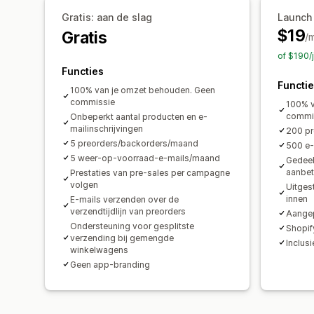
Gratis: aan de slag
Launch
$19
Gratis
/
of $190/
Functies
Functi
100% van je omzet behouden. Geen
commissie
100% v
commi
Onbeperkt aantal producten en e-
mailinschrijvingen
200 p
5 preorders/backorders/maand
500 e
5 weer-op-voorraad-e-mails/maand
Gedeel
aanbet
Prestaties van pre-sales per campagne
volgen
Uitges
innen
E-mails verzenden over de
verzendtijdlijn van preorders
Aangep
Ondersteuning voor gesplitste
Shopif
verzending bij gemengde
Inclusi
winkelwagens
Geen app-branding