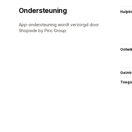
Ondersteuning
Hulpb
App-ondersteuning wordt verzorgd door
Shopside by Piric Group.
Ontwik
Geïnt
Toega