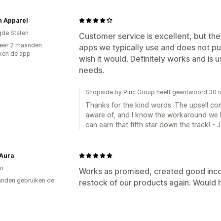
n Apparel
gde Staten
Customer service is excellent, but th
eer 2 maanden
apps we typically use and does not p
ken de app
wish it would. Definitely works and is us
needs.
Shopside by Piric Group heeft geantwoord 30 
Thanks for the kind words. The upsell comp
aware of, and I know the workaround we l
can earn that fifth star down the track! - 
 Aura
n
Works as promised, created good inc
nden gebruiken de
restock of our products again. Would 