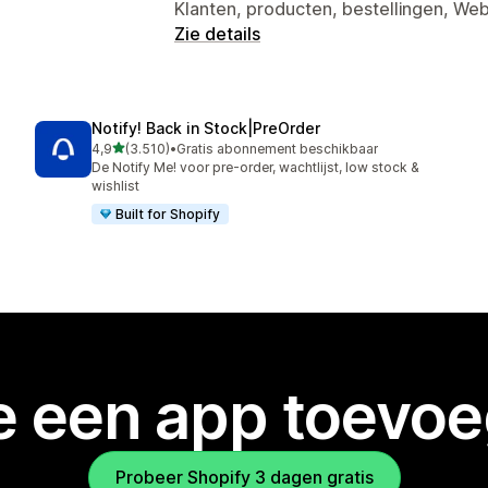
Klanten, producten, bestellingen, We
Zie details
Notify! Back in Stock|PreOrder
van 5 sterren
4,9
(3.510)
•
Gratis abonnement beschikbaar
3510 recensies in totaal
De Notify Me! voor pre-order, wachtlijst, low stock &
wishlist
Built for Shopify
je een app toevo
Probeer Shopify 3 dagen gratis