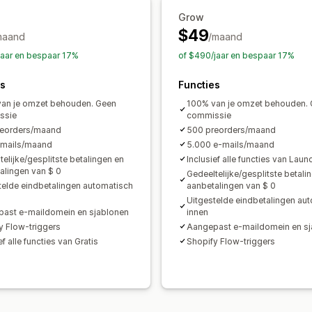
Uitgestelde betalingen
Betalingssch
Grow
Analytics en rapportage
Gemengde winkelwagen
Handmatige
$49
maand
/maand
Vraag van klanten
Voorraadrapporte
jaar en bespaar 17%
of $490/jaar en bespaar 17%
Voorraadtracking
es
Functies
an je omzet behouden. Geen
100% van je omzet behouden.
ssie
commissie
reorders/maand
500 preorders/maand
-mails/maand
5.000 e-mails/maand
telijke/gesplitste betalingen en
Inclusief alle functies van Laun
alingen van $ 0
Gedeeltelijke/gesplitste betali
telde eindbetalingen automatisch
aanbetalingen van $ 0
Uitgestelde eindbetalingen au
ast e-maildomein en sjablonen
innen
y Flow-triggers
Aangepast e-maildomein en sj
ef alle functies van Gratis
Shopify Flow-triggers