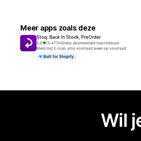
Meer apps zoals deze
Stoq: Back In Stock, PreOrder
van 5 sterren
5,0
(3.471)
•
Gratis abonnement beschikbaar
3471 recensies in totaal
Meld mij! E-mail, sms voorraad weer op voorraad
Built for Shopify
Wil 