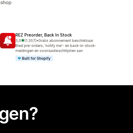
bshop
REZ Preorder, Back In Stock
van 5 sterren
5,0
(1.357)
•
Gratis abonnement beschikbaar
1357 recensies in totaal
Bied pre-orders, 'notify me'- en back-in-stock-
meldingen en voorraadwachtlijsten aan
Built for Shopify
egen?