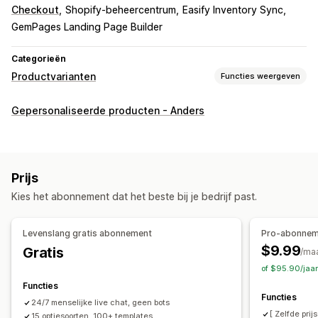
Checkout
Shopify-beheercentrum
Easify Inventory Sync
GemPages Landing Page Builder
Categorieën
Productvarianten
Functies weergeven
Aanpassing
Gepersonaliseerde producten - Anders
Selectievakjes
Stalen
Voorwaardelijke logica
Lettertypen
Datums
Afmetingen
Dropdowns
Bestanden uploaden
Meerdere opties selecteren
Prijs
Aantallen
Keuzeknoppen
Aangepaste tekst
Kies het abonnement dat het beste bij je bedrijf past.
Cadeauverpakking
Aangepaste CSS
Aangepaste HTML
Maattabellen
Voorbeeld
Vertaling
Levenslang gratis abonnement
Pro-abonnem
Importeren en exporteren
Variantweergave
$9.99
Gratis
/ma
Prijs
of $95.90/jaa
Bulkprijzen
Voorwaardelijke prijzen
Aangepaste prijzen
Functies
Functies
Dynamische prijzen
Uitbreidingen
24/7 menselijke live chat, geen bots
[ Zelfde pri
15 optiesoorten, 100+ templates