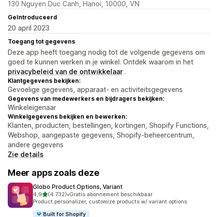
130 Nguyen Duc Canh, Hanoi, 10000, VN
Geïntroduceerd
20 april 2023
Toegang tot gegevens
Deze app heeft toegang nodig tot de volgende gegevens om
goed te kunnen werken in je winkel. Ontdek waarom in het
privacybeleid van de ontwikkelaar
.
Klantgegevens bekijken:
Gevoelige gegevens, apparaat- en activiteitsgegevens
Gegevens van medewerkers en bijdragers bekijken:
Winkeleigenaar
Winkelgegevens bekijken en bewerken:
Klanten, producten, bestellingen, kortingen, Shopify Functions,
Webshop, aangepaste gegevens, Shopify-beheercentrum,
andere gegevens
Zie details
Meer apps zoals deze
Globo Product Options, Variant
van 5 sterren
4,9
(4.732)
•
Gratis abonnement beschikbaar
4732 recensies in totaal
Product personalizer, customize products w/ variant options
Built for Shopify