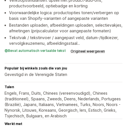
Verkoopstimulansen: upsell met product-add-ons,
productvoorbeeld, optiebadge en korting
Voorwaardelijke logica: productopties tonen/verbergen op
basis van Shopify-varianten of aangepaste varianten
Bestanden uploaden, afbeeldingen uploaden, selectievakjes,
afmetingen (prijscalculator voor aangepaste formaten)
Tekstvak / tekstinvoer / aangepast veld, datum-/tijdkiezer,
vervolgkeuzemenu, afbeeldingsstaal...
Bevat automatisch vertaalde tekst
Origineel weergeven
Populair bij winkels zoals die van jou
Gevestigd in de Verenigde Staten
Talen
Engels, Frans, Duits, Chinees (vereenvoudigd), Chinees
(traditioneel), Spaans, Zweeds, Deens, Nederlands, Portugees
(Brazilië), Japans, Italiaans, Vietnamees, Turks, Noors, Noors -
Nynorsk, Litouws, Koreaans, Georgisch, Iers, Estisch, Grieks,
Tsjechisch, Bulgaars, en Arabisch
Werkt met