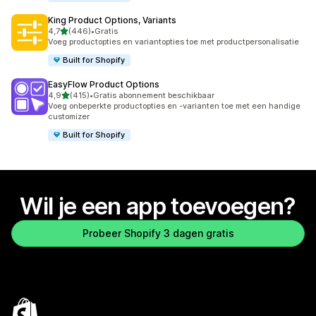
King Product Options, Variants
van 5 sterren
4,7
(446)
•
Gratis
446 recensies in totaal
Voeg productopties en variantopties toe met productpersonalisatie
Built for Shopify
EasyFlow Product Options
van 5 sterren
4,9
(415)
•
Gratis abonnement beschikbaar
415 recensies in totaal
Voeg onbeperkte productopties en -varianten toe met een handige
customizer
Built for Shopify
Wil je een app toevoegen?
Probeer Shopify 3 dagen gratis