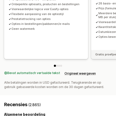
Prijsstijging voor varianten
Gedifferentieerde prijzen
28 basis- e
Onbeperkte optiesets, producten en bestellingen
Prijsstijging voor premium
Prijs (formul
Voorwaardelijke logica voor Easify-opties
Meerdere be
Flexibele aanpassing van de optiestijl
Voorraad
MB per stuk
Prestatietracking van opties
Voorwaardeli
Niet op voorraad verbergen
Automatische updates
Opties in bestellingen/pakbonnen/e-mails
Kwantiteitsk
Geen watermerk
Datumkiezer 
Opties bewe
Gratis proefp
Bevat automatisch vertaalde tekst
Origineel weergeven
Alle betalingen worden in USD gefactureerd. Terugkerende en op
gebruik gebaseerde kosten worden om de 30 dagen gefactureerd.
Recensies
(2.865)
Algemene beoordeling