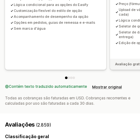
Preço (fórmu
Lógica condicional para as opções do Easify
Estoque
Upload de vá
Customização flexível do estilo de opção
Ocultar fora de estoque
Atualizações automáticas
cada)
Acompanhamento de desempenho da opção
Lógica condi
Opções em pedidos, guias de remessa e e-mails
Seletor de q
Sem marca d'água
Seletor de d
entrega)
Edição de o
Avaliação grat
Contém texto traduzido automaticamente
Mostrar original
Todas as cobranças são faturadas em USD. Cobranças recorrentes e
calculadas por uso são faturadas a cada 30 dias.
Avaliações
(2.859)
Classificação geral