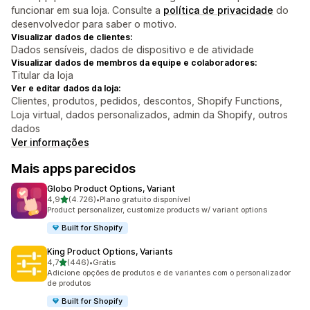
funcionar em sua loja. Consulte a
política de privacidade
do
desenvolvedor para saber o motivo.
Visualizar dados de clientes:
Dados sensíveis, dados de dispositivo e de atividade
Visualizar dados de membros da equipe e colaboradores:
Titular da loja
Ver e editar dados da loja:
Clientes, produtos, pedidos, descontos, Shopify Functions,
Loja virtual, dados personalizados, admin da Shopify, outros
dados
Ver informações
Mais apps parecidos
Globo Product Options, Variant
de 5 estrelas
4,9
(4.726)
•
Plano gratuito disponível
4726 avaliações ao todo
Product personalizer, customize products w/ variant options
Built for Shopify
King Product Options, Variants
de 5 estrelas
4,7
(446)
•
Grátis
446 avaliações ao todo
Adicione opções de produtos e de variantes com o personalizador
de produtos
Built for Shopify