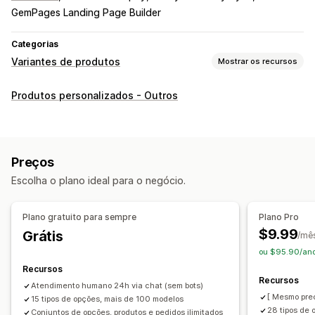
GemPages Landing Page Builder
Categorias
Variantes de produtos
Mostrar os recursos
Personalização
Produtos personalizados - Outros
Caixas de seleção
Amostras
Lógica condicional
Fontes
Datas
Dimensões
Menus suspensos
Upload de arquivo
Várias seleções
Números
Botões de rádio
Preços
Texto personalizado
Embalagem de presente
Escolha o plano ideal para o negócio.
CSS personalizado
HTML personalizado
Gráficos de tamanhos
Pré-visualização
Tradução
Plano gratuito para sempre
Plano Pro
Importação e exportação
Exibição de variantes
$9.99
Grátis
/mê
Preços
ou $95.90/ano
Preços em massa
Preços condicionais
Recursos
Recursos
Preços personalizados
Preços dinâmicos
Complementos
Atendimento humano 24h via chat (sem bots)
[ Mesmo pre
15 tipos de opções, mais de 100 modelos
Acréscimos variantes
Preços por nível
Acréscimos prêmio
28 tipos de
Conjuntos de opções, produtos e pedidos ilimitados