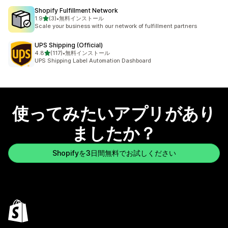
Shopify Fulfillment Network
5つ星中
1.9
(3)
•
無料インストール
合計レビュー数：3件
Scale your business with our network of fulfillment partners
UPS Shipping (Official)
5つ星中
4.8
(117)
•
無料インストール
合計レビュー数：117件
UPS Shipping Label Automation Dashboard
使ってみたいアプリがあり
ましたか？
Shopifyを3日間無料でお試しください