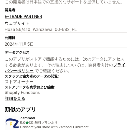
この開発者は日本語での直接的なサポートを提供していません。
開発者
E-TRADE PARTNER
ウェブサイト
Hoża 86/410, Warszawa, 00-682, PL
公開日
2024年11月5日
データアクセス
このアプリがストアで機能するためには、次のデータにアクセス
する必要があります。 その理由については、開発者向けの
プライ
バシーポリシー
でご確認ください。
スタッフと協力者のデータの閲覧:
ストアオーナー
ストアデータを表示および編集:
Shopify Functions
詳細を見る
類似のアプリ
Zambeel
5つ星中
5.0
(3)
•
無料プランあり
合計レビュー数：3件
Connect your store with Zambeel Fulfilment