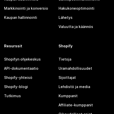
Markkinointi ja konversio
Hakukoneoptimointi
Kaupan hallinnointi
Lähetys
Valuutta ja käännös
Resurssit
Shopify
Shopifyn ohjekeskus
Tietoja
API-dokumentaatio
Uramahdollisuudet
Shopify-yhteisö
Sijoittajat
Shopify-blogi
Lehdistö ja media
Tutkimus
Kumppanit
Affiliate-kumppanit