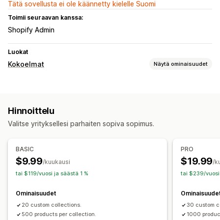
Tätä sovellusta ei ole käännetty kielelle Suomi
Toimii seuraavan kanssa:
Shopify Admin
Luokat
Kokoelmat
Näytä ominaisuudet
Lajittelutoiminnot
Ryhmittele tuotteet
Hinnoittelu
Kokoelman hallinta
Valitse yrityksellesi parhaiten sopiva sopimus.
Kokoelman luominen
BASIC
PRO
$9.99
$19.99
/kuukausi
/k
tai $119/vuosi ja säästä 1 %
tai $239/vuosi
Ominaisuudet
Ominaisuude
20 custom collections.
30 custom co
500 products per collection.
1000 product