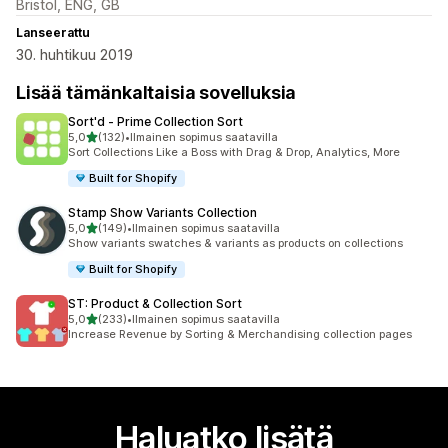
Bristol, ENG, GB
Lanseerattu
30. huhtikuu 2019
Lisää tämänkaltaisia sovelluksia
Sort'd ‑ Prime Collection Sort
/ 5 tähteä
5,0
(132)
•
Ilmainen sopimus saatavilla
132 arvostelua yhteensä
Sort Collections Like a Boss with Drag & Drop, Analytics, More
Built for Shopify
Stamp Show Variants Collection
/ 5 tähteä
5,0
(149)
•
Ilmainen sopimus saatavilla
149 arvostelua yhteensä
Show variants swatches & variants as products on collections
Built for Shopify
ST: Product & Collection Sort
/ 5 tähteä
5,0
(233)
•
Ilmainen sopimus saatavilla
233 arvostelua yhteensä
Increase Revenue by Sorting & Merchandising collection pages
Haluatko lisätä