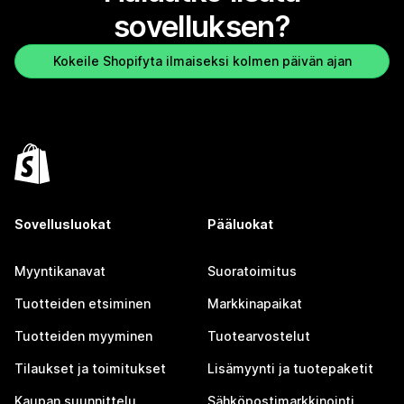
sovelluksen?
Kokeile Shopifyta ilmaiseksi kolmen päivän ajan
Sovellusluokat
Pääluokat
Myyntikanavat
Suoratoimitus
Tuotteiden etsiminen
Markkinapaikat
Tuotteiden myyminen
Tuotearvostelut
Tilaukset ja toimitukset
Lisämyynti ja tuotepaketit
Kaupan suunnittelu
Sähköpostimarkkinointi