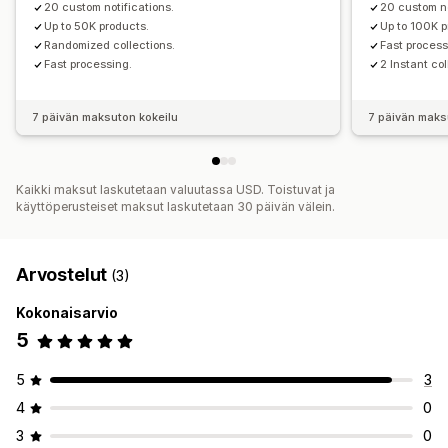
20 custom notifications.
20 custom no
Up to 50K products.
Up to 100K p
Randomized collections.
Fast process
Fast processing.
2 Instant col
7 päivän maksuton kokeilu
7 päivän maks
Kaikki maksut laskutetaan valuutassa USD. Toistuvat ja
käyttöperusteiset maksut laskutetaan 30 päivän välein.
Arvostelut
(3)
Kokonaisarvio
5
5
3
4
0
3
0