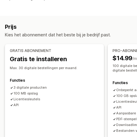
Audio
Cursussen
Digitale kunst
E-boeken
Games
PDF's
Software
Video's
Downloads beheren
Prijs
E-mailbezorging
Bulkupload
Kies het abonnement dat het beste bij je bedrijf past.
Aangepaste downloadpagina's
Bedankpagina
Downloadlimieten
Ongelimiteerde downloads
Analytics
GRATIS ABONNEMENT
PRO-ABONNE
SMTP
Extern gehost
Aangepaste links
$14.99
Gratis te installeren
/m
100 digitale b
Bestandsbeveiliging
Max. 30 digitale bestellingen per maand.
digitale bestel
Toegangscode
Licentiesleutel
Watermarks
Functies
Functies
Bestandshosting
3 digitale producten
Onbeperkt aa
100 MB opslag
100 GB opsl
Licentiesleutels
Licentiesleu
API
API
Aanpasbare 
PDF-stempel
Downloadlimi
Bestanden v