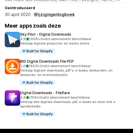
Geïntroduceerd
30 april 2020 ·
Wijzigingenlogboek
Meer apps zoals deze
Sky Pilot ‑ Digital Downloads
van 5 sterren
4,8
(408)
•
Gratis abonnement beschikbaar
408 recensies in totaal
Verkoop digitale producten en media online.
Built for Shopify
BIG Digital Downloads File PDF
van 5 sterren
5,0
(863)
•
Gratis abonnement beschikbaar
863 recensies in totaal
Verkoop digitale downloads, pdf's, e-books, bestanden, en
bestands- en licentiesleutels
Built for Shopify
Digital Downloads ‑ Fileflare
van 5 sterren
4,8
(159)
•
Gratis abonnement beschikbaar
159 recensies in totaal
Verkoop alle digitale downloads: pdf, e-books en meer met ∞
bandbreedte
Built for Shopify