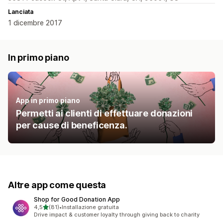
Lanciata
1 dicembre 2017
In primo piano
App in primo piano
Permetti ai clienti di effettuare donazioni
per cause di beneficenza.
Altre app come questa
Shop for Good Donation App
stelle su 5
4,5
(81)
•
Installazione gratuita
81 recensioni totali
Drive impact & customer loyalty through giving back to charity