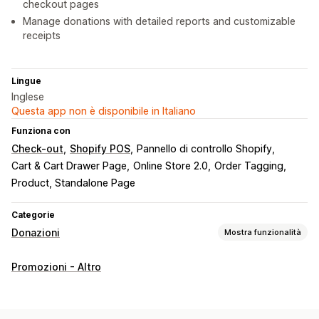
checkout pages
Manage donations with detailed reports and customizable
receipts
Lingue
Inglese
Questa app non è disponibile in Italiano
Funziona con
Check-out
Shopify POS
Pannello di controllo Shopify
Cart & Cart Drawer Page
Online Store 2.0
Order Tagging
Product, Standalone Page
Categorie
Donazioni
Mostra funzionalità
Tipo di ente di beneficenza
Promozioni - Altro
No profit
Raccolta fondi
Impatto sociale
Ambientale
Compensazione dell’anidride carbonica