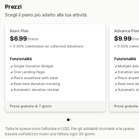
Ente di beneficenza personalizzato
Prezzi
Gestione delle donazioni
Scegli il piano più adatto alla tua attività.
Elaborazione automatica
Importo delle donazioni
Importo di arrotondamento
Obiettivi delle donazioni
Basic Plan
Advance Pla
Ricevute fiscali
Multilingua
Condivisione sui social
$6.99
$9.99
/mese
/me
Monitoraggio dell’impatto
Analisi
Dashboard
Report
+ 0.05% commission on collected donations
+ 0.05% commi
Personalizzazione
Funzionalità
Funzionalità
Landing page
Cassa attiva
Widget per le donazioni
Single Donation Widget
Multiple don
Campagne
One Landing Page
Notifiche via email
Codice personalizzato
Donation la
Place anywhere with ease
Place anywh
Real-time donation tracking
Real-time do
Automatic donation receipt
Automatic do
Prova gratuita di 7 giorni
Prova gratuita 
Tutte le spese sono fatturate in USD. Per gli addebiti ricorrenti e le spese
basate sull’utilizzo ricevi una fattura ogni 30 giorni.