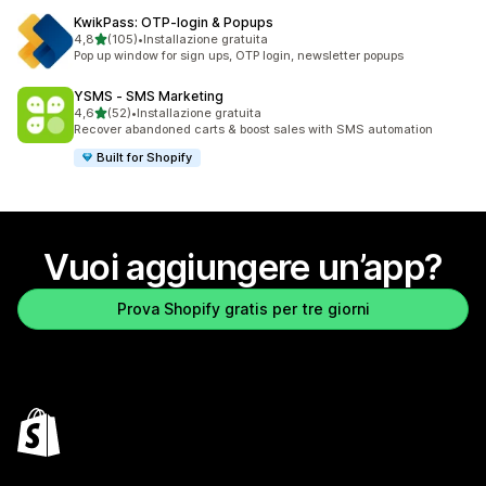
KwikPass: OTP‑login & Popups
stelle su 5
4,8
(105)
•
Installazione gratuita
105 recensioni totali
Pop up window for sign ups, OTP login, newsletter popups
YSMS ‑ SMS Marketing
stelle su 5
4,6
(52)
•
Installazione gratuita
52 recensioni totali
Recover abandoned carts & boost sales with SMS automation
Built for Shopify
Vuoi aggiungere un’app?
Prova Shopify gratis per tre giorni