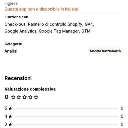
Inglese
Questa app non è disponibile in Italiano
Funziona con
Check-out
Pannello di controllo Shopify
GA4
Google Analytics
Google Tag Manager
GTM
Categorie
Analisi
Mostra funzionalità
Comportamento dei clienti
Monitoraggio delle attività
Monitoraggio degli eventi
Recensioni
Visualizzazioni delle pagine
Valutazione complessiva
Marketing e vendite
0
Analisi del check-out
Monitoraggio degli acquisti
Monitoraggio dei pixel
5
0
Elementi grafici e report
4
0
Dashboard di analisi
3
0