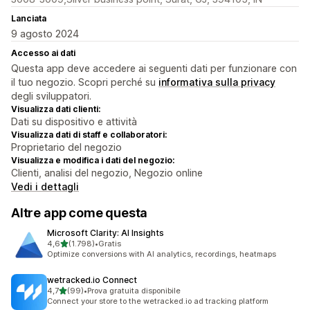
Lanciata
9 agosto 2024
Accesso ai dati
Questa app deve accedere ai seguenti dati per funzionare con
il tuo negozio. Scopri perché su
informativa sulla privacy
degli sviluppatori.
Visualizza dati clienti:
Dati su dispositivo e attività
Visualizza dati di staff e collaboratori:
Proprietario del negozio
Visualizza e modifica i dati del negozio:
Clienti, analisi del negozio, Negozio online
Vedi i dettagli
Altre app come questa
Microsoft Clarity: AI Insights
stelle su 5
4,6
(1.798)
•
Gratis
1798 recensioni totali
Optimize conversions with AI analytics, recordings, heatmaps
wetracked.io Connect
stelle su 5
4,7
(99)
•
Prova gratuita disponibile
99 recensioni totali
Connect your store to the wetracked.io ad tracking platform