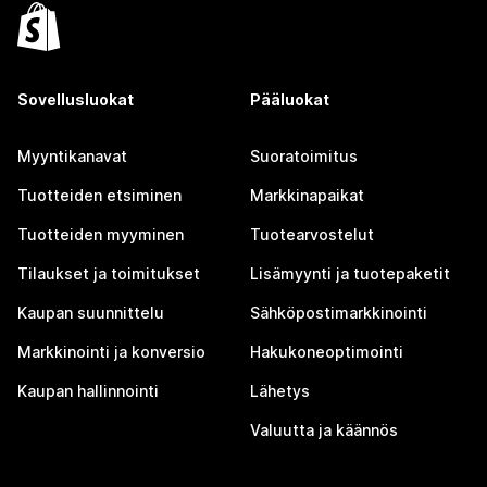
Sovellusluokat
Pääluokat
Myyntikanavat
Suoratoimitus
Tuotteiden etsiminen
Markkinapaikat
Tuotteiden myyminen
Tuotearvostelut
Tilaukset ja toimitukset
Lisämyynti ja tuotepaketit
Kaupan suunnittelu
Sähköpostimarkkinointi
Markkinointi ja konversio
Hakukoneoptimointi
Kaupan hallinnointi
Lähetys
Valuutta ja käännös