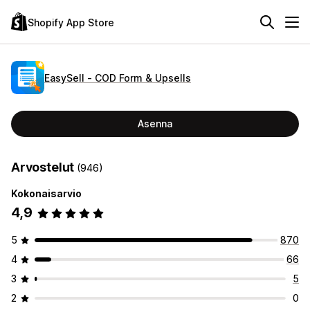
Shopify App Store
EasySell ‑ COD Form & Upsells
Asenna
Arvostelut
(946)
Kokonaisarvio
4,9
5
870
4
66
3
5
2
0