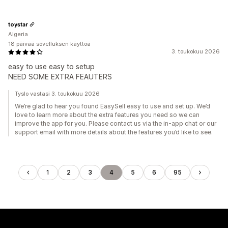
toystar
Algeria
18 päivää sovelluksen käyttöä
3. toukokuu 2026
easy to use easy to setup
NEED SOME EXTRA FEAUTERS
Tyslo vastasi 3. toukokuu 2026
We’re glad to hear you found EasySell easy to use and set up. We’d
love to learn more about the extra features you need so we can
improve the app for you. Please contact us via the in‑app chat or our
support email with more details about the features you’d like to see.
1
2
3
4
5
6
95