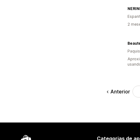
NERI
Espan
2 mese
Paquis
Aprox
usando
Anterior
Categorias de ap