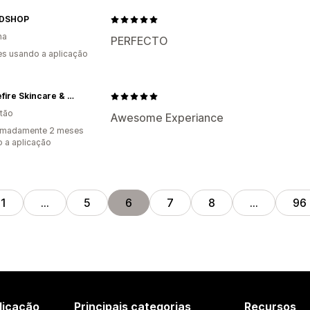
NDSHOP
ha
PERFECTO
s usando a aplicação
Beautefire Skincare & Cosmetics
tão
Awesome Experiance
imadamente 2 meses
 a aplicação
1
…
5
6
7
8
…
96
licação
Principais categorias
Recursos