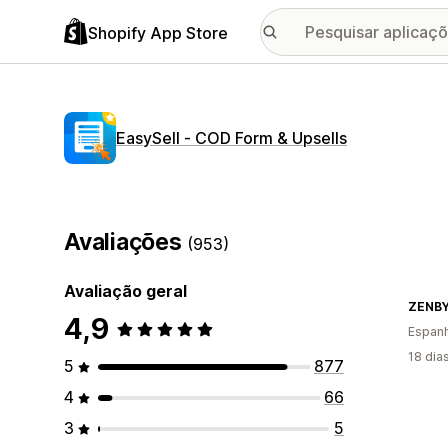
Shopify App Store
EasySell ‑ COD Form & Upsells
Avaliações
(953)
Avaliação geral
ZENB
4,9
Espan
18 dia
5
877
4
66
3
5