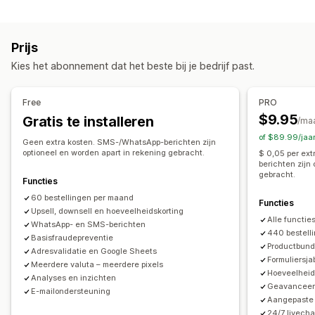
Aanpassing
Fraudepreventie
Eenmalig wachtwoord (OTP)
Upselling in winkelwagen
Upselling bij checkout
IP-blokkering
Telefonische bevestiging
Sms-bevestiging
Prijs
Upselling op de productpagina
Export van bestellingen
Kies het abonnement dat het beste bij je bedrijf past.
Upselling op de bedankpagina
Add-ons in één klik
Formulieraanpassing
Sticky winkelwagen
Winkelwagenoptie
Pop-ups
Drag-and-drop-editor
Aangepaste velden
Free
PRO
Aangepaste CSS
Aangepaste HTML
Lettertype en kleur
Aangepaste knoppen
$9.95
Gratis te installeren
/ma
Drag-and-drop-editor
Meerdere valuta
Meerdere talen
Aangepaste opmaak
Aangepaste berichten
Pop-ups
of $89.99/jaa
Geen extra kosten. SMS-/WhatsApp-berichten zijn
Aanbiedingen en aanbevelingen
Ingesloten formulieren
Verzendopties
Adresvalidatie
optioneel en worden apart in rekening gebracht.
$ 0,05 per ex
berichten zijn
Verzendbescherming
Gratis artikelen
Cadeauverpakking
Meerdere talen
gebracht.
Functies
Gratis verzending
Vaak samen gekocht
Bundles
Conversie en upselling
60 bestellingen per maand
Kwantumkortingen
Volumekortingen
Prioriteitsverwerking
Functies
Upsell, downsell en hoeveelheidskorting
Cross-selling
Kortingen
Bestelling in één klik
Alle functie
WhatsApp- en SMS-berichten
Analytics
Upselling in één klik
Upselling na de verkoop
440 bestell
Basisfraude­preventie
Productbund
Doorklikpercentages
Conversiepercentages
Pixel-tracking
Winkelwagenherstel
Adresvalidatie en Google Sheets
Formuliersja
Meerdere valuta – meerdere pixels
Funnelprestaties
Hoeveelheid
Analyses en inzichten
Geavanceer
E-mailondersteuning
Aangepaste
24/7 livech