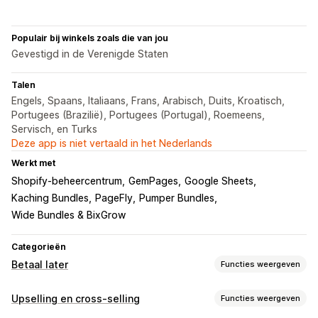
Populair bij winkels zoals die van jou
Gevestigd in de Verenigde Staten
Talen
Engels, Spaans, Italiaans, Frans, Arabisch, Duits, Kroatisch,
Portugees (Brazilië), Portugees (Portugal), Roemeens,
Servisch, en Turks
Deze app is niet vertaald in het Nederlands
Werkt met
Shopify-beheercentrum
GemPages
Google Sheets
Kaching Bundles
PageFly
Pumper Bundles
Wide Bundles & BixGrow
Categorieën
Betaal later
Functies weergeven
Beheer van rembours
Upselling en cross-selling
Functies weergeven
Aangepaste tarieven
Voorafbetaalde incentives