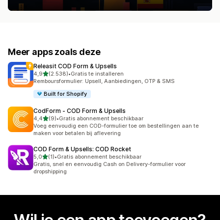
Meer apps zoals deze
Releasit COD Form & Upsells
van 5 sterren
4,9
(2.538)
•
Gratis te installeren
2538 recensies in totaal
Remboursformulier: Upsell, Aanbiedingen, OTP & SMS
Built for Shopify
CodForm ‑ COD Form & Upsells
van 5 sterren
4,4
(9)
•
Gratis abonnement beschikbaar
9 recensies in totaal
Voeg eenvoudig een COD-formulier toe om bestellingen aan te
maken voor betalen bij aflevering
COD Form & Upsells: COD Rocket
van 5 sterren
5,0
(1)
•
Gratis abonnement beschikbaar
1 recensies in totaal
Gratis, snel en eenvoudig Cash on Delivery-formulier voor
dropshipping