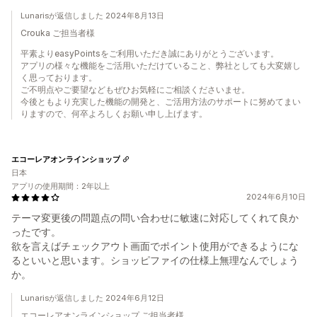
Lunarisが返信しました 2024年8月13日
Crouka ご担当者様
平素よりeasyPointsをご利用いただき誠にありがとうございます。
アプリの様々な機能をご活用いただけていること、弊社としても大変嬉し
く思っております。
ご不明点やご要望などもぜひお気軽にご相談くださいませ。
今後ともより充実した機能の開発と、ご活用方法のサポートに努めてまい
りますので、何卒よろしくお願い申し上げます。
エコーレアオンラインショップ
日本
アプリの使用期間：2年以上
2024年6月10日
テーマ変更後の問題点の問い合わせに敏速に対応してくれて良か
ったです。
欲を言えばチェックアウト画面でポイント使用ができるようにな
るといいと思います。ショッピファイの仕様上無理なんでしょう
か。
Lunarisが返信しました 2024年6月12日
エコーレアオンラインショップ ご担当者様