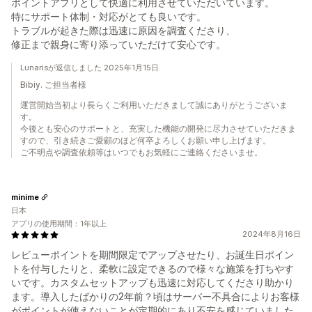
ポイントアプリとして快適に利用させていただいています。
特にサポート体制・対応がとても良いです。
トラブルが起きた際は迅速に原因を調査くださり、
修正まで親身に寄り添っていただけて安心です。
Lunarisが返信しました 2025年1月15日
Bibiy. ご担当者様
運営開始当初より長らくご利用いただきまして誠にありがとうございま
す。
今後とも安心のサポートと、充実した機能の開発に尽力させていただきま
すので、引き続きご愛顧のほど何卒よろしくお願い申し上げます。
ご不明点や調査依頼等はいつでもお気軽にご連絡くださいませ。
minime
日本
アプリの使用期間：1年以上
2024年8月16日
レビューポイントを期間限定でアップさせたり、お誕生日ポイン
トを付与したりと、柔軟に設定できるので様々な施策を打ちやす
いです。カスタムセットアップも迅速に対応してくださり助かり
ます。導入したばかりの2年前？頃はサーバー不具合によりお客様
がポイントが使えないことが定期的にあり不安を感じていました