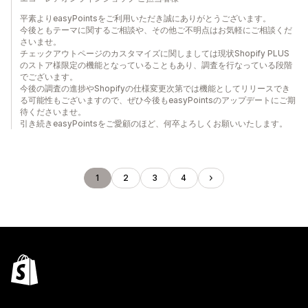
平素よりeasyPointsをご利用いただき誠にありがとうございます。
今後ともテーマに関するご相談や、その他ご不明点はお気軽にご相談くだ
さいませ。
チェックアウトページのカスタマイズに関しましては現状Shopify PLUS
のストア様限定の機能となっていることもあり、調査を行なっている段階
でございます。
今後の調査の進捗やShopifyの仕様変更次第では機能としてリリースでき
る可能性もございますので、ぜひ今後もeasyPointsのアップデートにご期
待くださいませ。
引き続きeasyPointsをご愛顧のほど、何卒よろしくお願いいたします。
1
2
3
4