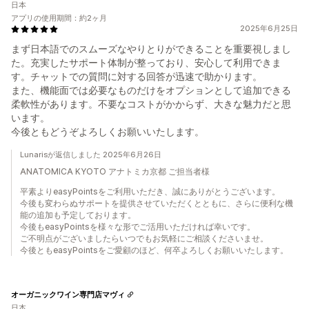
日本
アプリの使用期間：約2ヶ月
2025年6月25日
まず日本語でのスムーズなやりとりができることを重要視しまし
た。充実したサポート体制が整っており、安心して利用できま
す。チャットでの質問に対する回答が迅速で助かります。
また、機能面では必要なものだけをオプションとして追加できる
柔軟性があります。不要なコストがかからず、大きな魅力だと思
います。
今後ともどうぞよろしくお願いいたします。
Lunarisが返信しました 2025年6月26日
ANATOMICA KYOTO アナトミカ京都 ご担当者様
平素よりeasyPointsをご利用いただき、誠にありがとうございます。
今後も変わらぬサポートを提供させていただくとともに、さらに便利な機
能の追加も予定しております。
今後もeasyPointsを様々な形でご活用いただければ幸いです。
ご不明点がございましたらいつでもお気軽にご相談くださいませ。
今後ともeasyPointsをご愛顧のほど、何卒よろしくお願いいたします。
オーガニックワイン専門店マヴィ
日本