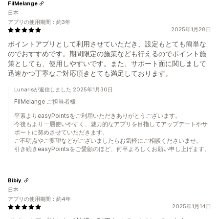
FilMelange
日本
アプリの使用期間：約3年
2025年1月28日
ポイントアプリとして利用させていただき、設定もとても簡単な
のでおすすめです。期間限定の施策なども行えるのでポイント施
策としても、使用しやすいです。また、サポート面に関しまして
迅速かつ丁寧なご対応頂きとても満足しております。
Lunarisが返信しました 2025年1月30日
FilMelange ご担当者様
平素よりeasyPointsをご利用いただきありがとうございます。
今後もより一層使いやすく、魅力的なアプリを目指してアップデートやサ
ポートに努めさせていただきます。
ご不明点やご要望などがございましたらお気軽にご相談くださいませ。
引き続きeasyPointsをご愛顧のほど、何卒よろしくお願い申し上げます。
Bibiy.
日本
アプリの使用期間：約4年
2025年1月14日