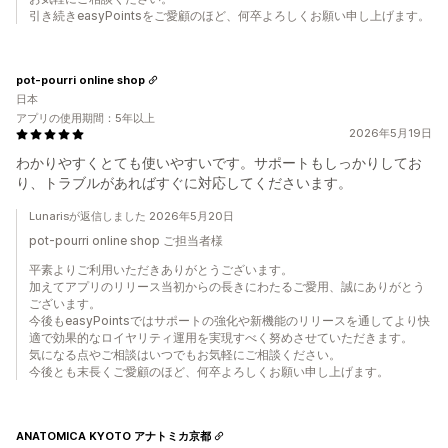
引き続きeasyPointsをご愛顧のほど、何卒よろしくお願い申し上げます。
pot-pourri online shop
日本
アプリの使用期間：5年以上
2026年5月19日
わかりやすくとても使いやすいです。サポートもしっかりしてお
り、トラブルがあればすぐに対応してくださいます。
Lunarisが返信しました 2026年5月20日
pot-pourri online shop ご担当者様
平素よりご利用いただきありがとうございます。
加えてアプリのリリース当初からの長きにわたるご愛用、誠にありがとう
ございます。
今後もeasyPointsではサポートの強化や新機能のリリースを通してより快
適で効果的なロイヤリティ運用を実現すべく努めさせていただきます。
気になる点やご相談はいつでもお気軽にご相談ください。
今後とも末長くご愛顧のほど、何卒よろしくお願い申し上げます。
ANATOMICA KYOTO アナトミカ京都