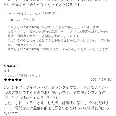
が、最近は不具合も少なくなってきた印象です。
Lunarisが返信しました 2024年8月19日
minime ご担当者様
平素よりeasyPointsをご利用いただき誠にありがとうございます。
今後ともアプリ機能の継続的な活用、そしてアプリの安定性維持のため、
弊社一同全力でサポートと開発を進めてまいります。
気になる点やご活用に際してのご不明点などがございましたらいつでも気
軽にご相談くださいませ。
今後ともeasyPointsをご愛顧のほど、何卒よろしくお願い申し上げます。
Crouka
日本
アプリの使用期間：4年以上
2024年8月11日
ポイントアップイベントや会員ランク制度など、色々なことが一
つのアプリでできるのでありがたいです。操作がシンプルなの
で、とても使いやすいアプリです。
また、まれにエラーが発生した際には迅速に修正していただけま
すし、質問などの返信も的確に回答いただけるので非常に助かっ
ています。