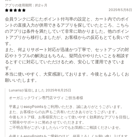
アプリの使用期間：約2ヶ月
2025年5月8日
会員ランクに応じたポイント付与率の設定と、カート内でのポイ
ントの直接入力が併用できるアプリを探していたところ、こちら
のアプリは条件を満たしていて非常に助かりました。他のポイン
トアプリから移行しましたが、お客様からの反応もとても良いで
す。
また、何よりサポート対応が迅速かつ丁寧で、セットアップの対
応やトラブルの解決はもちろん、疑問点ややりたいことを相談す
るとすぐに対応していただけるため、安心して運用できていま
す。
本当に使いやすく、大変感謝しております。今後ともよろしくお
願いいたします。
Lunarisが返信しました 2025年6月25日
オーガニックワイン専門店マヴィ ご担当者様
平素よりeasyPointsをご利用いただき、誠にありがとうございます。
また、お客様からのお声もご共有いただきありがとうございます。
今後もストア様、お客様双方にとって使いやすく効果的なアプリを目指し
て開発やサポートに努めさせていただきます。
ご不明点等がございましたらいつでもお気軽にご相談くださいませ。
今後ともeasyPointsをご愛顧のほど、何卒よろしくお願い申し上げます。