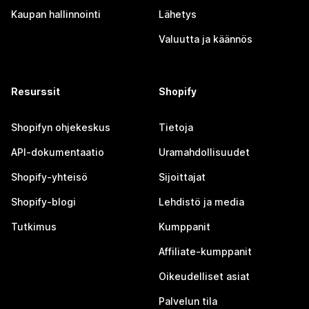
Kaupan hallinnointi
Lähetys
Valuutta ja käännös
Resurssit
Shopify
Shopifyn ohjekeskus
Tietoja
API-dokumentaatio
Uramahdollisuudet
Shopify-yhteisö
Sijoittajat
Shopify-blogi
Lehdistö ja media
Tutkimus
Kumppanit
Affiliate-kumppanit
Oikeudelliset asiat
Palvelun tila