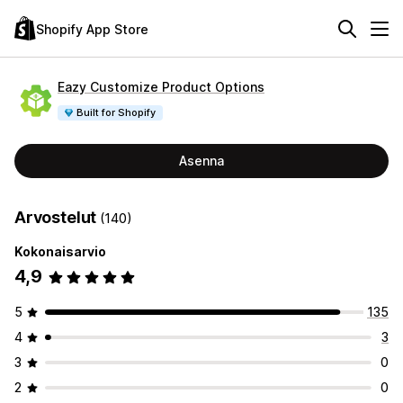
Shopify App Store
Eazy Customize Product Options
Built for Shopify
Asenna
Arvostelut
(140)
Kokonaisarvio
4,9
5
135
4
3
3
0
2
0