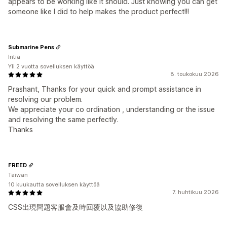
appears to be working like it should. Just knowing you can get
someone like I did to help makes the product perfect!!!
Submarine Pens
Intia
Yli 2 vuotta sovelluksen käyttöä
8. toukokuu 2026
Prashant, Thanks for your quick and prompt assistance in
resolving our problem.
We appreciate your co ordination , understanding or the issue
and resolving the same perfectly.
Thanks
FREED
Taiwan
10 kuukautta sovelluksen käyttöä
7. huhtikuu 2026
CSS出現問題客服會及時回覆以及協助修復