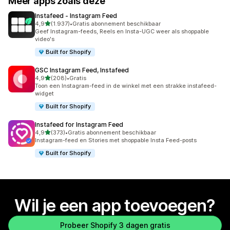
Meer apps zoals deze
Instafeed ‑ Instagram Feed
van 5 sterren
4,9
(1.937)
•
Gratis abonnement beschikbaar
1937 recensies in totaal
Geef Instagram-feeds, Reels en Insta-UGC weer als shoppable
video's
Built for Shopify
GSC Instagram Feed, Instafeed
van 5 sterren
4,9
(208)
•
Gratis
208 recensies in totaal
Toon een Instagram-feed in de winkel met een strakke instafeed-
widget
Built for Shopify
Instafeed for Instagram Feed
van 5 sterren
4,9
(373)
•
Gratis abonnement beschikbaar
373 recensies in totaal
Instagram-feed en Stories met shoppable Insta Feed-posts
Built for Shopify
Wil je een app toevoegen?
Probeer Shopify 3 dagen gratis