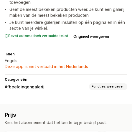
toevoegen
Geef de meest bekeken producten weer. Je kunt een galerij
maken van de meest bekeken producten
Je kunt meerdere galerijen insluiten op één pagina en in één
sectie van je winkel.
Bevat automatisch vertaalde tekst
Origineel weergeven
Talen
Engels
Deze app is niet vertaald in het Nederlands
Categorieën
Afbeeldingengalerij
Functies weergeven
Gallerijtypen
Carrousel
Collage
Shop de look
Lookbook
Lightbox
Prijs
Portfolio
Masonry
Grid
Rij
Lijst
Schuifregelaar
Video
Kies het abonnement dat het beste bij je bedrijf past.
Aanpassing