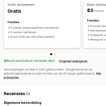
Aangepaste stijlen
Aangepaste CSS
Pictogrampositie
Gratis abonnement
Basic-abonn
Bulkupload
Formaataanpassing van afbeeldingen
$5
Gratis
/maand
Bescherming van afbeeldingen
Onderschriften
Inzoomen op afbeelding
Zweefeffecten
Mobiel responsief
Functies
Functies
Inclusief gr
5 soorten productgalerijen weergeven
Alle premium
4 soorten lightboxen
Onbeperkt aa
Quick View-box met productgalerij
Weergave va
Bevat automatisch vertaalde tekst
Origineel weergeven
Alle betalingen worden in USD gefactureerd. Terugkerende en op
gebruik gebaseerde kosten worden om de 30 dagen gefactureerd.
Alle
prijsopties
Recensies
(1)
Algemene beoordeling