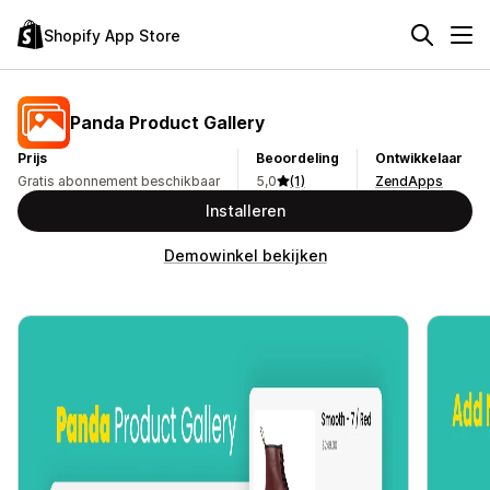
Shopify App Store
Panda Product Gallery
Prijs
Beoordeling
Ontwikkelaar
Gratis abonnement beschikbaar
5,0
(1)
ZendApps
Installeren
Demowinkel bekijken