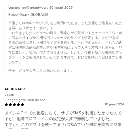
Lunaris heeft geantwoord 30 maart 2026
Boost Gear - GLOBAL様
平素よりeasyRatesアプリをご利用いただき、また貴重なご意見をいただ
き誠にありがとうございます。
いただきましたレビューの通り、残念ながら現状ですとチェックアウト前
に商品のサイズから梱包用パッケージのサイズを特定することができず、
各国の条件に適した梱包サイズを選択することができません。こちらの内
容は梱包内の商品の重ね方や梱包方法によって大きく左右されるため、非
常に難しく、実現ができておりません。しかし、今後も新たな機能やアッ
プデートをご提供させていただきますので、ぜひご期待いただけますと幸
いです。
何卒、どうぞよろしくお願いいたします。
ACDC RAG
Japan
5 dagen gebruiken de app
10 juni 2024
メインをDHLでの配送にして、サブでEMSを利用したかったので
すが、配送プロファイルの設定が大変で難航していました。
ですが、このアプリを使ってまさに求めていた機能を非常に簡単