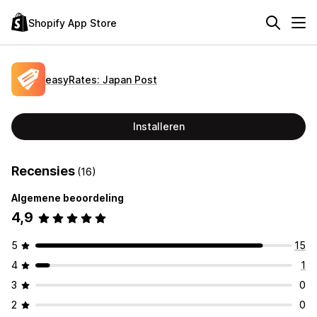
Shopify App Store
easyRates: Japan Post
Installeren
Recensies
(16)
Algemene beoordeling
4,9
5
15
4
1
3
0
2
0