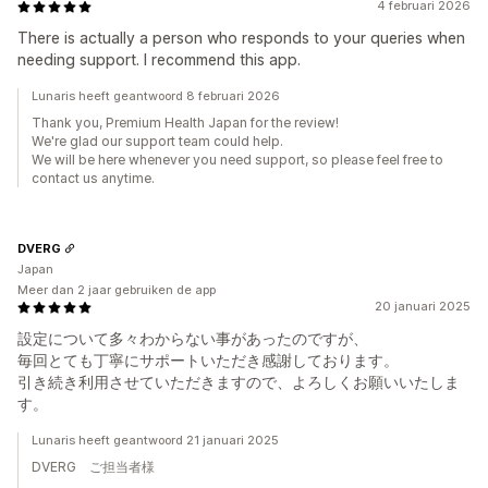
4 februari 2026
There is actually a person who responds to your queries when
needing support. I recommend this app.
Lunaris heeft geantwoord 8 februari 2026
Thank you, Premium Health Japan for the review!
We're glad our support team could help.
We will be here whenever you need support, so please feel free to
contact us anytime.
DVERG
Japan
Meer dan 2 jaar gebruiken de app
20 januari 2025
設定について多々わからない事があったのですが、
毎回とても丁寧にサポートいただき感謝しております。
引き続き利用させていただきますので、よろしくお願いいたしま
す。
Lunaris heeft geantwoord 21 januari 2025
DVERG ご担当者様