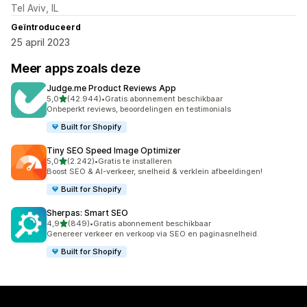
Tel Aviv, IL
Geïntroduceerd
25 april 2023
Meer apps zoals deze
Judge.me Product Reviews App
van 5 sterren
5,0
(42.944)
•
Gratis abonnement beschikbaar
42944 recensies in totaal
Onbeperkt reviews, beoordelingen en testimonials
Built for Shopify
Tiny SEO Speed Image Optimizer
van 5 sterren
5,0
(2.242)
•
Gratis te installeren
2242 recensies in totaal
Boost SEO & AI-verkeer, snelheid & verklein afbeeldingen!
Built for Shopify
Sherpas: Smart SEO
van 5 sterren
4,9
(849)
•
Gratis abonnement beschikbaar
849 recensies in totaal
Genereer verkeer en verkoop via SEO en paginasnelheid.
Built for Shopify