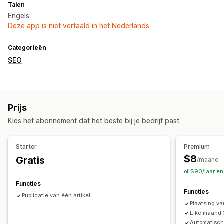
Talen
Engels
Deze app is niet vertaald in het Nederlands
Categorieën
SEO
Prijs
Kies het abonnement dat het beste bij je bedrijf past.
Starter
Premium
$8
Gratis
/maand
of $90/jaar e
Functies
Functies
Publicatie van één artikel
Plaatsing va
Elke maand 
Automatisch