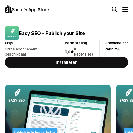
Shopify App Store
Easy SEO ‑ Publish your Site
Prijs
Beoordeling
Ontwikkelaar
Gratis abonnement
(0
RabbitSEO
0,0
beschikbaar
Recensies)
Installeren