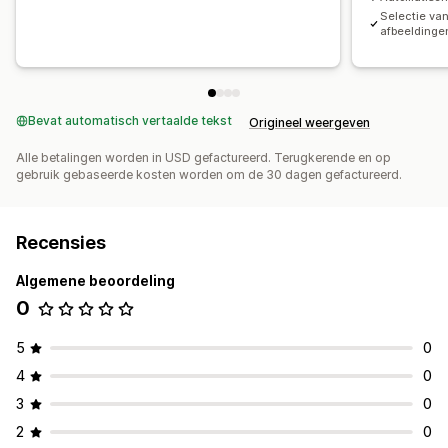
Selectie va
afbeeldinge
Bevat automatisch vertaalde tekst
Origineel weergeven
Alle betalingen worden in USD gefactureerd. Terugkerende en op
gebruik gebaseerde kosten worden om de 30 dagen gefactureerd.
Recensies
Algemene beoordeling
0
5
0
4
0
3
0
2
0