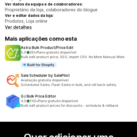
Ver dados da equipa e de colaboradores:
Proprietário da loja, colaboradores do blogue
Ver e editar dados da loja:
Produtos, Loja online
Ver detalhes
Mais aplicações como esta
Astra Bulk Product/Price Edit
de 5 estrelas
5,0
(6)
•
Plano gratuito disponível
6 total de avaliações
Bulk edit product price, SEO, Import CSV. No More Manual Work
Built for Shopify
Sale Scheduler by SalePilot
Avaliação gratuita disponível
Scheduled Sales, Flash Sales in bulk, and roll back safely.
GJ Bulk Price Editor
de 5 estrelas
4,5
(10)
•
Plano gratuito disponível
10 total de avaliações
Bulk edit product prices for discounts - schedule & rollback