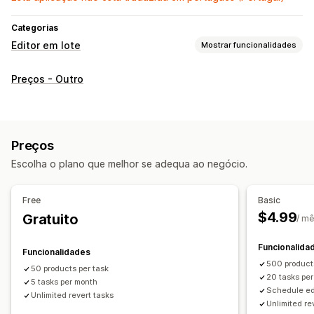
Categorias
Editor em lote
Mostrar funcionalidades
Recursos editáveis
Preços - Outro
Produtos
Preços
Ações
Atualizações de SEO
Pesquisa e filtro
Preços
Tarefas programadas
Editar em lote
Escolha o plano que melhor se adequa ao negócio.
Free
Basic
$4.99
Gratuito
/ m
Funcionalida
Funcionalidades
500 product
50 products per task
20 tasks pe
5 tasks per month
Schedule ed
Unlimited revert tasks
Unlimited re