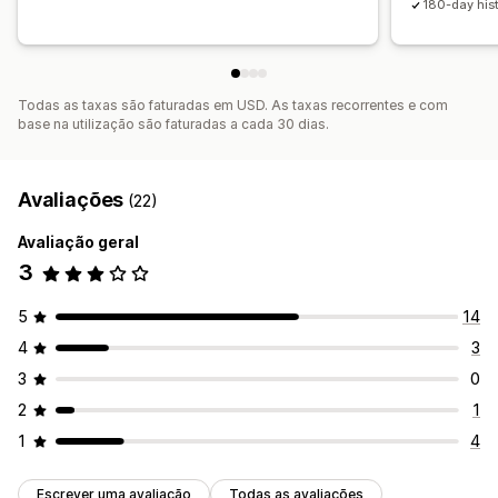
180-day his
Todas as taxas são faturadas em USD. As taxas recorrentes e com
base na utilização são faturadas a cada 30 dias.
Avaliações
(22)
Avaliação geral
3
5
14
4
3
3
0
2
1
1
4
Escrever uma avaliação
Todas as avaliações