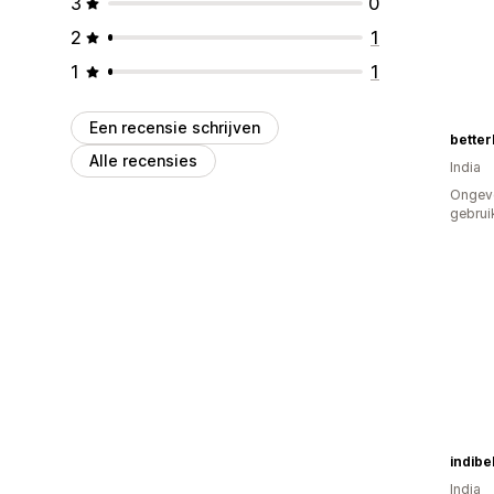
3
0
2
1
1
1
Een recensie schrijven
bette
Alle recensies
India
Ongev
gebrui
indibe
India