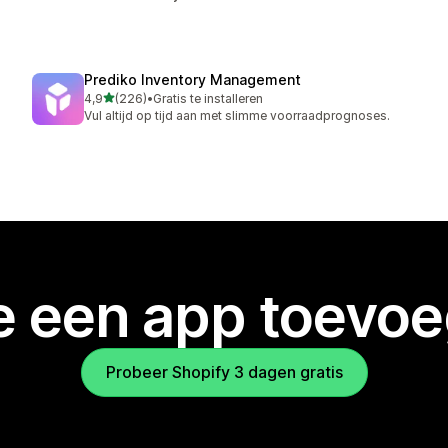
Prediko Inventory Management
van 5 sterren
4,9
(226)
•
Gratis te installeren
226 recensies in totaal
Vul altijd op tijd aan met slimme voorraadprognoses.
je een app toevo
Probeer Shopify 3 dagen gratis