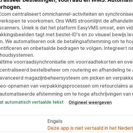
erhogen.
com centraliseert omnichannel-activiteiten en synchronise
verkopen te voorkomen. Ons WMS stroomlijnt de afhandel
scanners. Uniek is dat het platform EasyVMS omvat, een v
kkingsbeelden tagt met bestel-ID's en zo visueel bewijs le
n. We automatiseren ook de betalingsafstemming om te hog
entificeren en onbetaalde bedragen te volgen. Integreert 
houdsystemen.
altime voorraadsynchronisatie om voorraadtekorten en ov
entraliseerd bestelbeheer om routering en afhandeling te 
avanceerd magazijnbeheersysteem om picken en verpakken
deo-opnamen van verpakkingsprocessen om retourclaims aa
automatiseerde afstemming om te hoge afschrijvingen van 
at automatisch vertaalde tekst
Origineel weergeven
Engels
Deze app is niet vertaald in het Neder