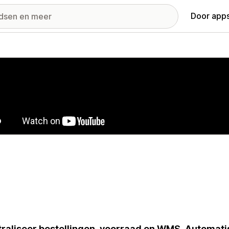
Door apps
ij met uitgelichte afbeeldingen
raliseer bestellingen, voorraad en WMS. Automati