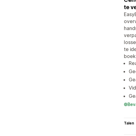
te v
EasyE
over
hand
verpa
losse
te id
boek
Re
Gec
Ge
Vi
Ge
Bev
Talen