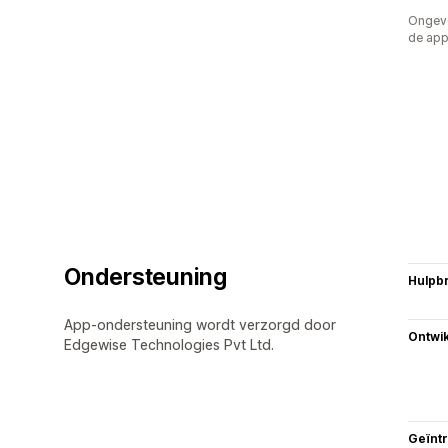
Ongeve
de ap
Ondersteuning
Hulpb
App-ondersteuning wordt verzorgd door
Ontwik
Edgewise Technologies Pvt Ltd.
Geïnt