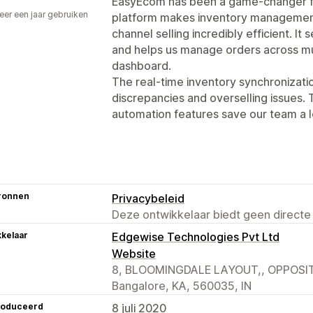
EasyEcom has been a game-changer f
er een jaar gebruiken
platform makes inventory management,
p
channel selling incredibly efficient. It
and helps us manage orders across mu
dashboard.
The real-time inventory synchronizatio
discrepancies and overselling issues. T
automation features save our team a lo
ronnen
Privacybeleid
Deze ontwikkelaar biedt geen directe
kelaar
Edgewise Technologies Pvt Ltd
Website
8, BLOOMINGDALE LAYOUT,, OPPOSI
Bangalore, KA, 560035, IN
roduceerd
8 juli 2020