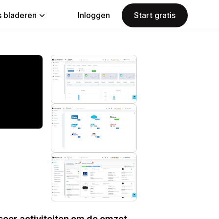
 bladeren
Inloggen
Start gratis
seer activiteiten om de omzet