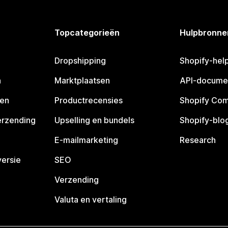
Topcategorieën
Hulpbronne
Dropshipping
Shopify-hel
n
Marktplaatsen
API-docume
pen
Productrecensies
Shopify Co
erzending
Upselling en bundels
Shopify-blo
E-mailmarketing
Research
ersie
SEO
Verzending
Valuta en vertaling