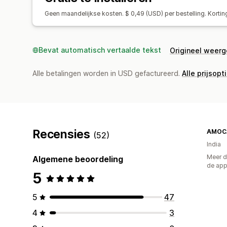
Geen maandelijkse kosten. $ 0,49 (USD) per bestelling. Korti
Bevat automatisch vertaalde tekst
Origineel weer
Alle betalingen worden in USD gefactureerd.
Alle prijsopt
Recensies
AMOC
(52)
India
Meer d
Algemene beoordeling
de ap
5
5
47
4
3