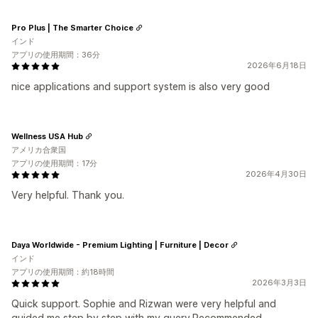
Pro Plus | The Smarter Choice
インド
アプリの使用期間：36分
2026年6月18日
nice applications and support system is also very good
Wellness USA Hub
アメリカ合衆国
アプリの使用期間：17分
2026年4月30日
Very helpful. Thank you.
Daya Worldwide - Premium Lighting | Furniture | Decor
インド
アプリの使用期間：約18時間
2026年3月3日
Quick support. Sophie and Rizwan were very helpful and
guided me step by step with my query.Recommended.