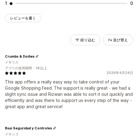
1
0
レビューを書く
絞り込む
並び替え
Crumbs & Doilies
イギリス
アプリの使用期間：1年以上
2026年4月24日
This app offers a really easy way to take control of your
Google Shopping Feed. The support is really great - we had a
slight sync issue and Rizwan was able to sort it out quickly and
efficiently and was there to support us every step of the way -
great app and great service!
Bsai Seguridad y Controles
メキシコ