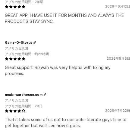
アプリの使用期間：2年弱
2026年6月12日
GREAT APP, I HAVE USE IT FOR MONTHS AND ALWAYS THE
PRODUCTS STAY SYNC.
Game-O-Storus
アメリカ合衆国
アプリの使用期間：約22時間
2026年5月6日
Great support. Rizwan was very helpful with fixing my
problems.
neals-warehouse.com
アメリカ合衆国
アプリの使用期間：28日
2026年7月22日
That it takes some of us not to computer literate guys time to
get together but we'll see how it goes.