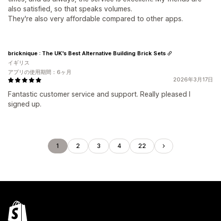
also satisfied, so that speaks volumes.
They're also very affordable compared to other apps.
bricknique : The UK's Best Alternative Building Brick Sets
イギリス
アプリの使用期間：6ヶ月
2026年3月17日
Fantastic customer service and support. Really pleased I
signed up.
1
2
3
4
22