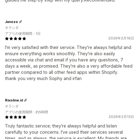
Janozo
オランダ
アプリの使用期間：1日
2026年2月16日
I'm very satisfied with their service. They're always helpful and
ensure everything works smoothly. They're also easily
accessible via chat and email if you have any questions, 7
days a week, as promised. They're also a very affordable feed
partner compared to all other feed apps within Shopify.
thank you very much Sophy and irfan
Rixoline.nl
オランダ
アプリの使用期間：約5時間
2026年2月13日
Truly fantastic service; they're always helpful and listen
carefully to your concerns. I've used their services several
times, and as always, the service is excellent. My friends are