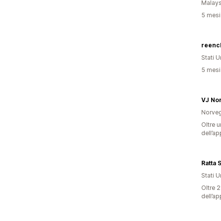
Malays
5 mesi 
reenc
Stati Un
5 mesi 
VJ No
Norveg
Oltre u
dell’ap
Ratta 
Stati Un
Oltre 2
dell’ap