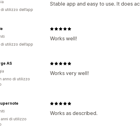
ia
Stable app and easy to use. It does act
di utilizzo dell’app
le
iti
Works well!
di utilizzo dell’app
rge AS
ia
Works very well!
n anno di utilizzo
p
Supernote
iti
Works as described.
 anni di utilizzo
p