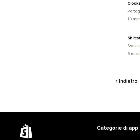
Clocks
Portog
10 mesi
Shirts
Svezia
6 mesi 
Indietro
Categorie di app