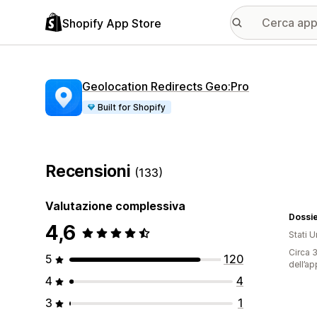
Shopify App Store
Geolocation Redirects Geo:Pro
Built for Shopify
Recensioni
(133)
Valutazione complessiva
Dossi
4,6
Stati Un
Circa 3
5
120
dell’ap
4
4
3
1