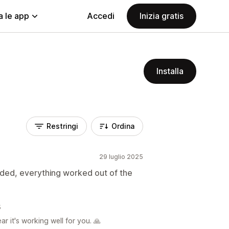
a le app
Accedi
Inizia gratis
Installa
Restringi
Ordina
29 luglio 2025
ded, everything worked out of the
5
ar it's working well for you. 🙏