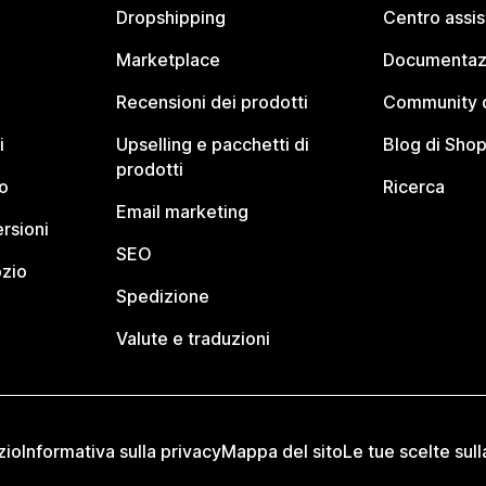
Dropshipping
Centro assi
Marketplace
Documentaz
Recensioni dei prodotti
Community d
i
Upselling e pacchetti di
Blog di Shop
prodotti
o
Ricerca
Email marketing
rsioni
SEO
ozio
Spedizione
Valute e traduzioni
zio
Informativa sulla privacy
Mappa del sito
Le tue scelte sull