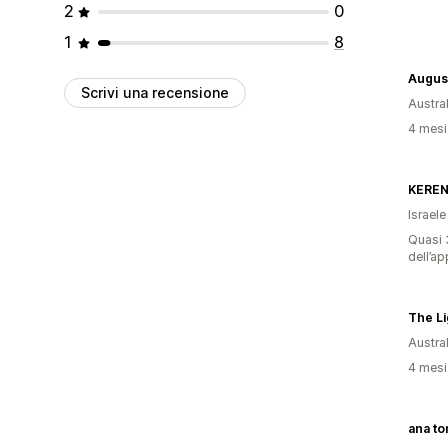
2
0
1
8
Augus
Scrivi una recensione
Austral
4 mesi 
KEREN
Israele
Quasi 3
dell’ap
The Li
Austral
4 mesi 
ana t