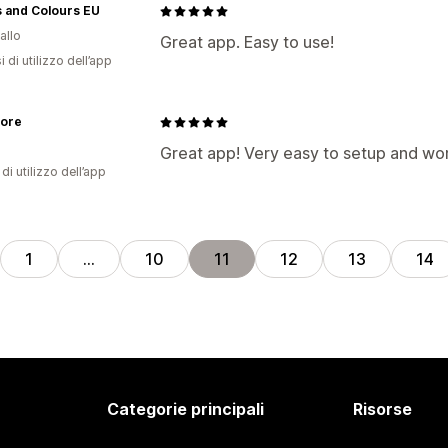
 and Colours EU
allo
Great app. Easy to use!
 di utilizzo dell’app
tore
Great app! Very easy to setup and wor
di utilizzo dell’app
1
…
10
11
12
13
14
Categorie principali
Risorse