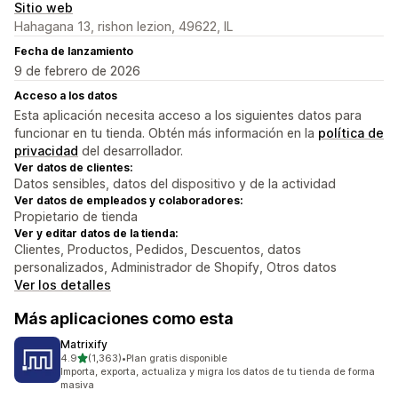
Sitio web
Hahagana 13, rishon lezion, 49622, IL
Fecha de lanzamiento
9 de febrero de 2026
Acceso a los datos
Esta aplicación necesita acceso a los siguientes datos para
funcionar en tu tienda. Obtén más información en la
política de
privacidad
del desarrollador.
Ver datos de clientes:
Datos sensibles, datos del dispositivo y de la actividad
Ver datos de empleados y colaboradores:
Propietario de tienda
Ver y editar datos de la tienda:
Clientes, Productos, Pedidos, Descuentos, datos
personalizados, Administrador de Shopify, Otros datos
Ver los detalles
Más aplicaciones como esta
Matrixify
de 5 estrellas
4.9
(1,363)
•
Plan gratis disponible
1363 reseñas en total
Importa, exporta, actualiza y migra los datos de tu tienda de forma
masiva