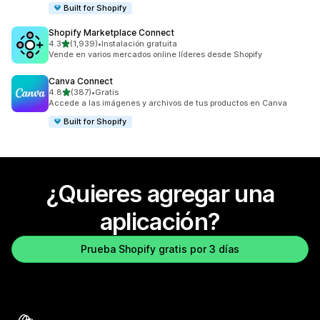
Built for Shopify
Shopify Marketplace Connect
de 5 estrellas
4.3
(1,939)
•
Instalación gratuita
1939 reseñas en total
Vende en varios mercados online líderes desde Shopify
Canva Connect
de 5 estrellas
4.8
(387)
•
Gratis
387 reseñas en total
Accede a las imágenes y archivos de tus productos en Canva
Built for Shopify
¿Quieres agregar una
aplicación?
Prueba Shopify gratis por 3 días