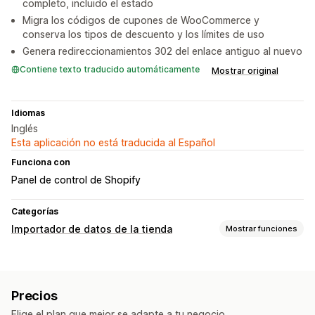
completo, incluido el estado
Migra los códigos de cupones de WooCommerce y
conserva los tipos de descuento y los límites de uso
Genera redireccionamientos 302 del enlace antiguo al nuevo
Contiene texto traducido automáticamente
Mostrar original
Idiomas
Inglés
Esta aplicación no está traducida al Español
Funciona con
Panel de control de Shopify
Categorías
Importador de datos de la tienda
Mostrar funciones
Sincronización de datos
Sincronización de inventario
Sincronización de pedidos
Precios
Sincronización de precios
Sincronización de productos
Elige el plan que mejor se adapte a tu negocio.