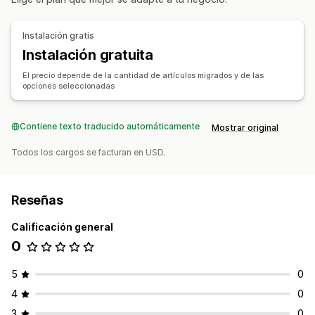
Migración de datos
Importación masiva
Colecciones
Clientes
Descuentos
Instalación gratis
Metacampos
Pedidos
Productos
Instalación gratuita
El precio depende de la cantidad de artículos migrados y de las
opciones seleccionadas
Contiene texto traducido automáticamente
Mostrar original
Todos los cargos se facturan en USD.
Reseñas
Calificación general
0
5
0
4
0
3
0