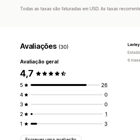
Todas as taxas são faturadas em USD. As taxas recorrente
Avaliações
Lavley
(30)
Estado
6 mese
Avaliação geral
4,7
5
26
4
0
3
0
2
1
1
3
Escrever uma avaliação