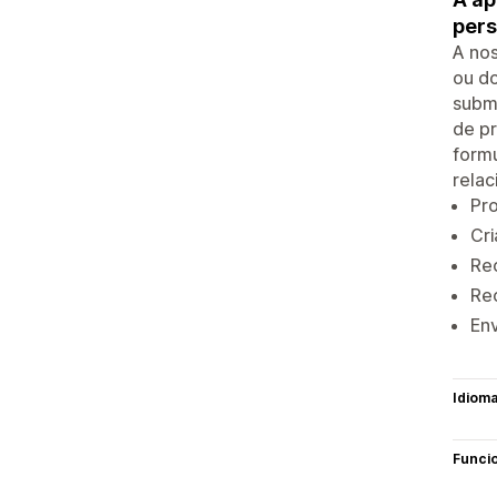
pers
A nos
ou do
subm
de pr
formu
relac
Pr
Cri
Rec
Re
Env
Idiom
Funci