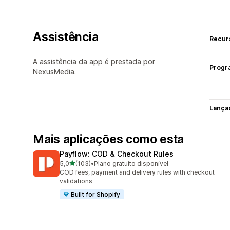
Assistência
Recur
A assistência da app é prestada por
Progr
NexusMedia.
Lança
Mais aplicações como esta
Payflow: COD & Checkout Rules
de 5 estrelas
5,0
(103)
•
Plano gratuito disponível
103 total de avaliações
COD fees, payment and delivery rules with checkout
validations
Built for Shopify