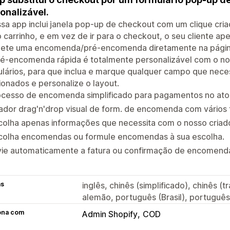
onalizável.
sa app inclui janela pop-up de checkout com um clique cria
 carrinho, e em vez de ir para o checkout, o seu cliente a
ete uma encomenda/pré-encomenda diretamente na página 
é-encomenda rápida é totalmente personalizável com o nos
lários, para que inclua e marque qualquer campo que nece
ionados e personalize o layout.
ocesso de encomenda simplificado para pagamentos no ato
ador drag'n'drop visual de form. de encomenda com vários
olha apenas informações que necessita com o nosso criado
colha encomendas ou formule encomendas à sua escolha.
ie automaticamente a fatura ou confirmação de encomenda 
as
inglês, chinês (simplificado), chinês (t
alemão, português (Brasil), portuguê
ona com
Admin Shopify
COD