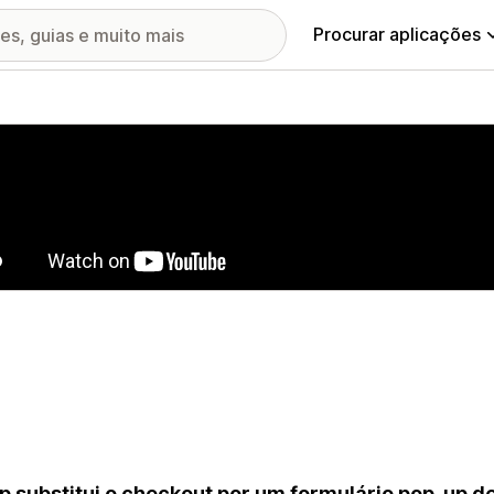
Procurar aplicações
ia de imagens em destaque
p substitui o checkout por um formulário pop-up