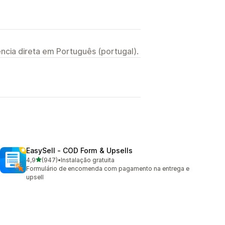
ncia direta em Português (portugal).
EasySell ‑ COD Form & Upsells
de 5 estrelas
4,9
(947)
•
Instalação gratuita
947 total de avaliações
Formulário de encomenda com pagamento na entrega e
upsell