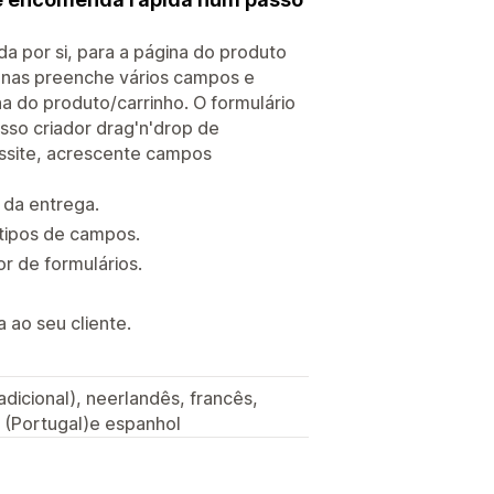
da por si, para a página do produto
penas preenche vários campos e
do produto/carrinho. O formulário
so criador drag'n'drop de
ssite, acrescente campos
 da entrega.
 tipos de campos.
r de formulários.
ao seu cliente.
radicional), neerlandês, francês,
s (Portugal)e espanhol