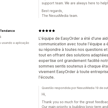
support team. We are always here to help!
Best regards,
The NexusMedia team.
t Tendance
á
L'équipe de EasyOrder a été d'une aide
s usando a aplicação
communication avec toute l'équipe a été
su répondre à toutes nos questions e
tout en offrant des solutions adaptées 
expertise ont grandement facilité notr
sommes sentis soutenus à chaque ét
vivement EasyOrder à toute entreprise
l'écoute.
Questão respondida por NexusMedia 19 de ou
Hi,
Thank you so much for the great feedba
Our main priority is building long-term and