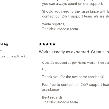
you can always count on our support.
Should you need further assistance with E
contact our 24/7 support team. We are al
Warm regards,
The NexusMedia team.
od.bg
ia
Works exactly as expected. Great sup
 usando a aplicação
Questão respondida por NexusMedia 15 de se
Hi,
Thank you for the awesome feedback!
Feel free to contact our 24/7 support tea
assistance.
Best regards,
The NexusMedia team.