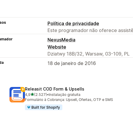
sos
Política de privacidade
Este programador não oferece assistê
amador
NexusMedia
Website
Dziatwy 18B/32, Warsaw, 03-109, PL
da
18 de janeiro de 2016
Releasit COD Form & Upsells
de 5 estrelas
4,9
(2.527)
•
Instalação gratuita
2527 total de avaliações
Formulário à Cobrança: Upsell, Ofertas, OTP e SMS
Built for Shopify