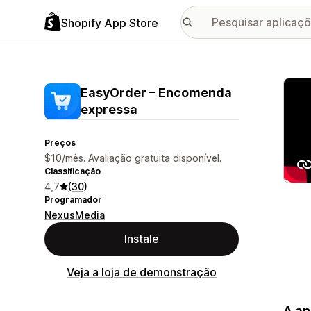
Shopify App Store
Galer
EasyOrder – Encomenda
expressa
Preços
$10/mês. Avaliação gratuita disponível.
Classificação
4,7
(30)
Programador
NexusMedia
Instale
Veja a loja de demonstração
A ap