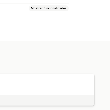
Mostrar funcionalidades
rsonalizados
Tipo de letra e cor
 personalizadas
Opções de envio
de píxeis
Recuperação de carrinho