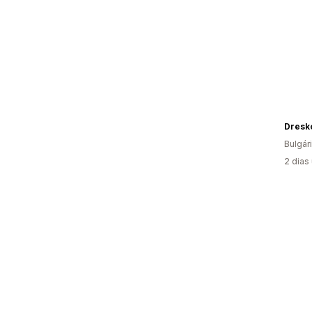
Dresk
Bulgár
2 dias