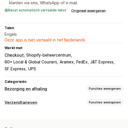
klanten via sms, WhatsApp of e-mail.
Bevat automatisch vertaalde tekst
Origineel weergeven
Talen
Engels
Deze app is niet vertaald in het Nederlands
Werkt met
Checkout
Shopify-beheercentrum
60+ Local & Global Couriers
Aramex
FedEx
J&T Express
SF Express
UPS
Categorieën
Bezorging en afhaling
Functies weergeven
Bezorgopties
Verzendtarieven
Functies weergeven
Uiterste verzendtijden
Datumkiezer
Dynamische tarieven
Tariefberekening
Minimumwaarden
Meerdere locaties
Adresvalidatie
Vast tarief
Afhankelijk van vervoerder
Verzendlabels
Aangepaste berichten