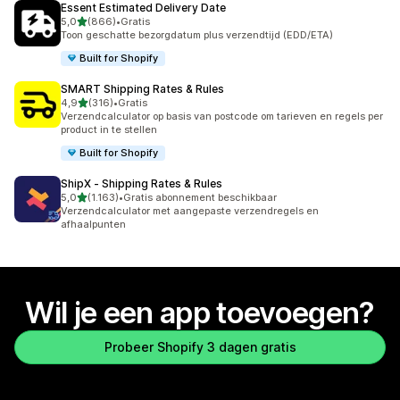
Essent Estimated Delivery Date
van 5 sterren
5,0
(866)
•
Gratis
866 recensies in totaal
Toon geschatte bezorgdatum plus verzendtijd (EDD/ETA)
Built for Shopify
SMART Shipping Rates & Rules
van 5 sterren
4,9
(316)
•
Gratis
316 recensies in totaal
Verzendcalculator op basis van postcode om tarieven en regels per
product in te stellen
Built for Shopify
ShipX ‑ Shipping Rates & Rules
van 5 sterren
5,0
(1.163)
•
Gratis abonnement beschikbaar
1163 recensies in totaal
Verzendcalculator met aangepaste verzendregels en
afhaalpunten
Wil je een app toevoegen?
Probeer Shopify 3 dagen gratis