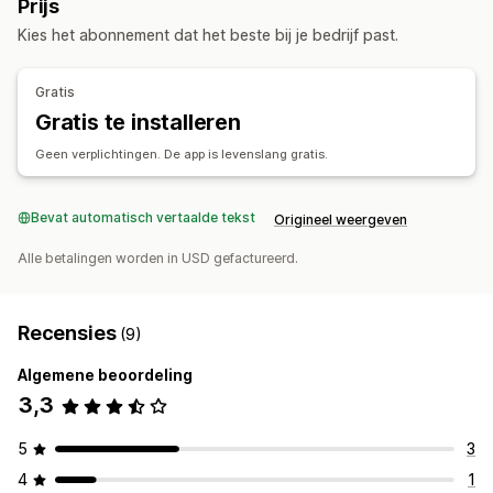
Prijs
Afhankelijk van klant
Afhankelijk van afmetingen
Afhaalopties
Kies het abonnement dat het beste bij je bedrijf past.
Gewichtsafhankelijk
Meerdere locaties
Datumkiezer
Planning
Tijdvakken
Aanpassing
Gratis
Tracking in realtime
Aangepaste meldingen
Trackingpagina's
Afleverdatum
Gratis te installeren
Sms-meldingen
E-mailmeldingen
ETAs
Levertijd
Planning
Bestellingen volgen
Bewijs van bezorging
Geen verplichtingen. De app is levenslang gratis.
Trackingpagina's
Bevat automatisch vertaalde tekst
Origineel weergeven
Alle betalingen worden in USD gefactureerd.
Recensies
(9)
Algemene beoordeling
3,3
5
3
4
1