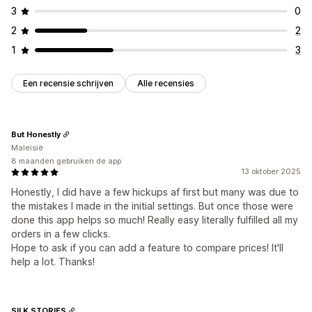
3
0
2
2
1
3
Een recensie schrijven
Alle recensies
But Honestly
Maleisië
8 maanden gebruiken de app
13 oktober 2025
Honestly, I did have a few hickups af first but many was due to
the mistakes I made in the initial settings. But once those were
done this app helps so much! Really easy literally fulfilled all my
orders in a few clicks.
Hope to ask if you can add a feature to compare prices! It'll
help a lot. Thanks!
SILK STORIES