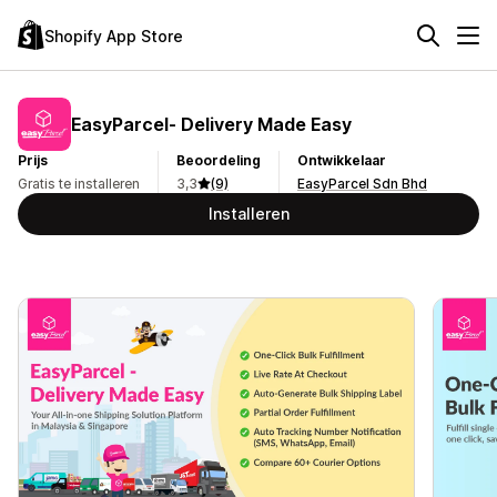
Shopify App Store
EasyParcel‑ Delivery Made Easy
Prijs
Beoordeling
Ontwikkelaar
Gratis te installeren
3,3
(9)
EasyParcel Sdn Bhd
Installeren