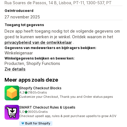
Rua Soares de Passos, 14 B, Lisboa, PT-11, 1300-537, PT
Geïntroduceerd
27 november 2025
Toegang tot gegevens
Deze app heeft toegang nodig tot de volgende gegevens om
goed te kunnen werken in je winkel. Ontdek waarom in het
privacybeleid van de ontwikkelaar
.
Gegevens van medewerkers en bijdragers bekijken:
Winkeleigenaar
Winkelgegevens bekijken en bewerken:
Producten, Shopify Functions
Zie details
Meer apps zoals deze
Shopify Checkout Blocks
van 5 sterren
4,3
(180)
•
Gratis
180 recensies in totaal
Customize your Checkout, Thank you and Order status pages
SMART Checkout Rules & Upsells
van 5 sterren
5,0
(600)
•
Gratis
600 recensies in totaal
Checkout upsell app, rules & post purchase upsells to grow AOV
Built for Shopify