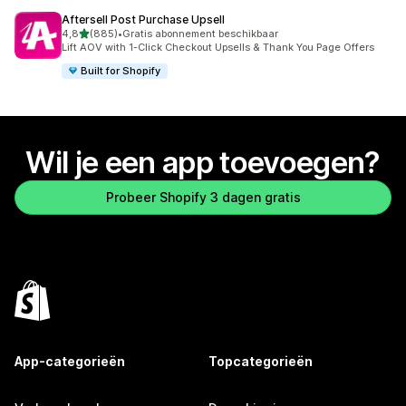
Aftersell Post Purchase Upsell
van 5 sterren
4,8
(885)
•
Gratis abonnement beschikbaar
885 recensies in totaal
Lift AOV with 1-Click Checkout Upsells & Thank You Page Offers
Built for Shopify
Wil je een app toevoegen?
Probeer Shopify 3 dagen gratis
App-categorieën
Topcategorieën