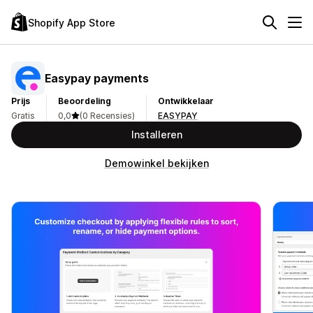
Shopify App Store
Easypay payments
Prijs
Beoordeling
Ontwikkelaar
Gratis
0,0
(0 Recensies)
EASYPAY
Installeren
Demowinkel bekijken