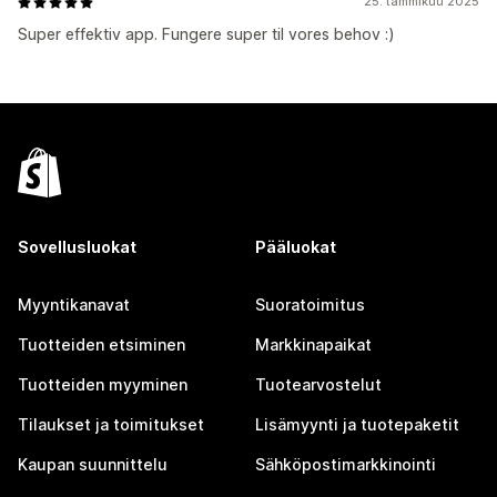
25. tammikuu 2025
Super effektiv app. Fungere super til vores behov :)
Sovellusluokat
Pääluokat
Myyntikanavat
Suoratoimitus
Tuotteiden etsiminen
Markkinapaikat
Tuotteiden myyminen
Tuotearvostelut
Tilaukset ja toimitukset
Lisämyynti ja tuotepaketit
Kaupan suunnittelu
Sähköpostimarkkinointi