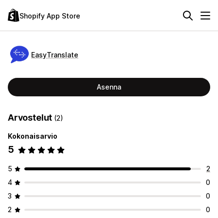
Shopify App Store
EasyTranslate
Asenna
Arvostelut
(2)
Kokonaisarvio
5
5
2
4
0
3
0
2
0