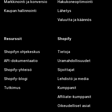
Markkinointi ja konversio
Hakukoneoptimointi
Kaupan hallinnointi
Lähetys
Valuutta ja käännös
Resurssit
Shopify
Shopifyn ohjekeskus
Tietoja
API-dokumentaatio
Uramahdollisuudet
Shopify-yhteisö
Sijoittajat
Shopify-blogi
Lehdistö ja media
Tutkimus
Kumppanit
Affiliate-kumppanit
Oikeudelliset asiat