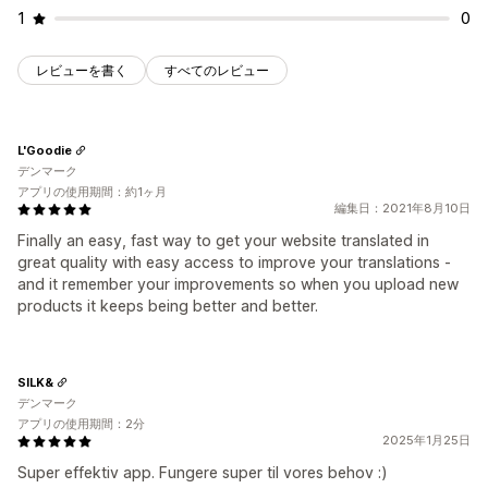
1
0
レビューを書く
すべてのレビュー
L'Goodie
デンマーク
アプリの使用期間：約1ヶ月
編集日：2021年8月10日
Finally an easy, fast way to get your website translated in
great quality with easy access to improve your translations -
and it remember your improvements so when you upload new
products it keeps being better and better.
SILK&
デンマーク
アプリの使用期間：2分
2025年1月25日
Super effektiv app. Fungere super til vores behov :)