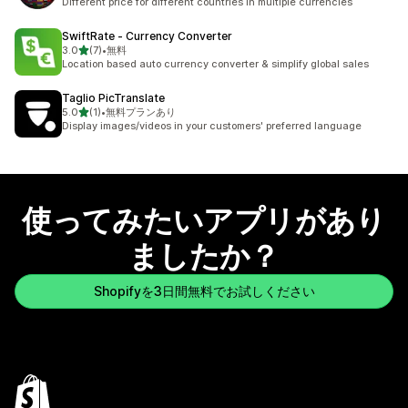
Different price for different countries in multiple currencies
SwiftRate ‑ Currency Converter
5つ星中
3.0
(7)
•
無料
合計レビュー数：7件
Location based auto currency converter & simplify global sales
Taglio PicTranslate
5つ星中
5.0
(1)
•
無料プランあり
合計レビュー数：1件
Display images/videos in your customers' preferred language
使ってみたいアプリがあり
ましたか？
Shopifyを3日間無料でお試しください