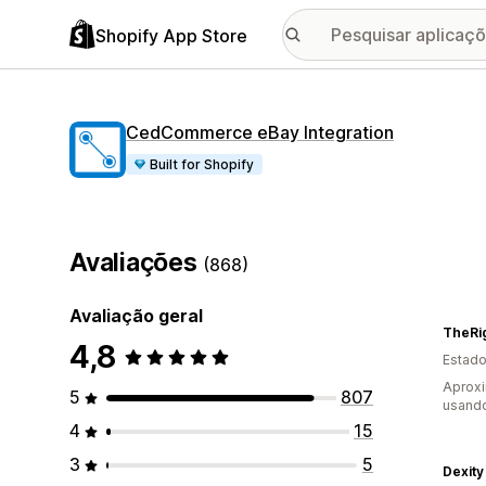
Shopify App Store
CedCommerce eBay Integration
Built for Shopify
Avaliações
(868)
Avaliação geral
TheRi
4,8
Estado
Aprox
5
807
usando
4
15
3
5
Dexity