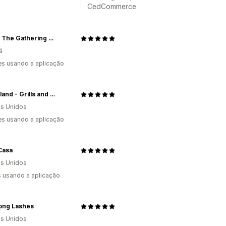
CedCommerce
Magic: The Gathering Card Shop
á
s usando a aplicação
BBQ Island - Grills and Smokers
s Unidos
s usando a aplicação
Casa
s Unidos
s usando a aplicação
Long Lashes
s Unidos