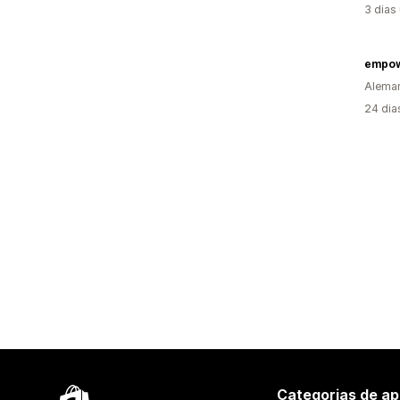
3 dias
empo
Alema
24 dia
Categorias de ap