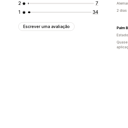
2
7
Alema
2 dias
1
34
Escrever uma avaliação
Palm B
Estado
Quase 
aplica