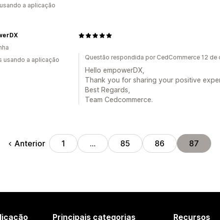
 usando a aplicação
werDX
nha
Questão respondida por CedCommerce 12 de 
s usando a aplicação
Hello empowerDX,
Thank you for sharing your positive expe
Best Regards,
Team Cedcommerce.
Anterior
1
…
85
86
87
licação
Principais categorias
Recursos