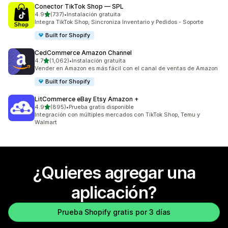
Conector TikTok Shop — SPL
de 5 estrellas
4.9
(737)
•
Instalación gratuita
737 reseñas en total
Integra TikTok Shop, Sincroniza Inventario y Pedidos - Soporte
Built for Shopify
CedCommerce Amazon Channel
de 5 estrellas
4.7
(1,062)
•
Instalación gratuita
1062 reseñas en total
Vender en Amazon es más fácil con el canal de ventas de Amazon
Built for Shopify
LitCommerce eBay Etsy Amazon +
de 5 estrellas
4.9
(895)
•
Prueba gratis disponible
895 reseñas en total
Integración con múltiples mercados con TikTok Shop, Temu y
Walmart
¿Quieres agregar una
aplicación?
Prueba Shopify gratis por 3 días