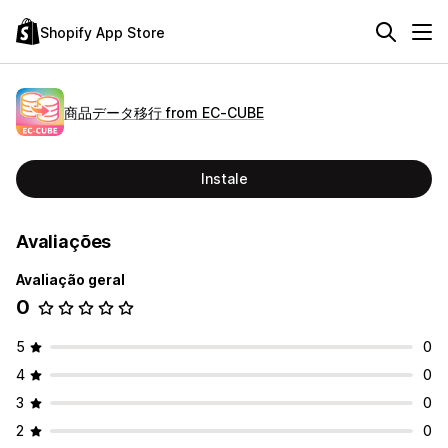
Shopify App Store
商品データ移行 from EC‑CUBE
Instale
Avaliações
Avaliação geral
0
5
0
4
0
3
0
2
0