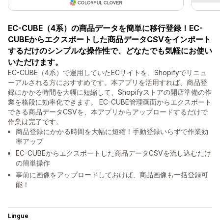
EC-CUBE（4系）の商品データを簡単に移行登録！EC-
CUBEからエクスポートした商品データCSVをインポート
するだけのシンプルな操作性で、どなたでも気軽にお使い
いただけます。
EC-CUBE（4系）で運用していたECサイトを、Shopifyでリニュ
ーアルされる方におすすめです。本アプリを活用すれば、商品登
録にかかる時間を大幅に短縮して、Shopifyストアの開店準備の作
業を格段に効率化できます。 EC-CUBE管理画面からエクスポート
できる商品データCSVを、本アプリからアップロードするだけで
作業は完了です。
商品登録にかかる時間を大幅に短縮！手動登録いらずで作業効
率アップ
EC-CUBEからエクスポートした商品データCSVを流し込むだけ
の簡単操作
事前に画像をアップロードしておけば、商品画像も一括登録可
能！
Lingue