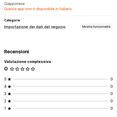
Giapponese
Questa app non è disponibile in Italiano
Categorie
Importazione dei dati del negozio
Mostra funzionalità
Migrazione dei dati
Importazione in blocco
CSV
Prodotti
Recensioni
Cambio di piattaforma
Valutazione complessiva
0
5
0
4
0
3
0
2
0
1
0