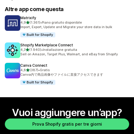
Altre app come questa
Matrixify
stelle su 5
4,9
(1.361)
•
Piano gratuito disponibile
1361 recensioni totali
Import, Export, Update and Migrate your store data in bulk
Built for Shopify
Shopify Marketplace Connect
stelle su 5
4,3
(1.940)
•
Installazione gratuita
1940 recensioni totali
Sell on Amazon, Target Plus, Walmart, and eBay from Shopify
Canva Connect
stelle su 5
4,8
(387)
•
Gratis
387 recensioni totali
Canva内で商品画像やファイルに直接アクセスできます
Built for Shopify
Vuoi aggiungere un’app?
Prova Shopify gratis per tre giorni