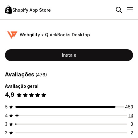
Shopify App Store
Webgility x QuickBooks Desktop
Instale
Avaliações
(476)
Avaliação geral
4,9
5
453
4
13
3
3
2
2