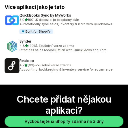
Více aplikací jako je tato
QuickBooks Sync by MyWorks
z 5 hvězd
5,0
(50)
•
K dispozici je bezplatný plán
Celkový počet recenzí: 50
Automatically sync sales, inventory & more with QuickBooks.
Built for Shopify
Synder
z 5 hvězd
4,8
(206)
•
Zkušební verze zdarma
Celkový počet recenzí: 206
Effortless sales reconciliation with QuickBooks and Xero
Finaloop
z 5 hvězd
4,7
(63)
•
Zkušební verze zdarma
Celkový počet recenzí: 63
Accounting, bookkeeping & inventory service for ecommerce
Chcete přidat nějakou
aplikaci?
Vyzkoušejte si Shopify zdarma na 3 dny