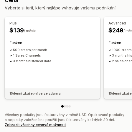
Cena
Jednotky SKU
Vícekanálová
Více obchodů
Automatická
Panel výkonnosti
Vyberte si tarif, který nejlépe vyhovuje vašemu podnikání.
Hromadná
V reálném čase
Naplánovaná
Finanční operace
Oznámení a výkazy
Účtování a fakturace
Účty pohledávek
Splatnost
Plus
Advanced
Aktualizace objednávek
Upozornění na nízké zásoby
Aktualizace zásob
Více obchodů
Více měn
Více kanálů
$139
$249
/ měsíc
/ mě
Import a export dat
Metriky výkonnosti
Automatizovaná synchronizace dat
Stav v reálném čase
Funkce
Funkce
Souhrn denních prodejů
Podrobnosti objednávky
500 orders per month
1000 orders
Transakce
Výplaty
Zákazníci
Skladové zásoby a produkt
1 Sales Channels
3 months his
3 months historical data
2 sales cha
Synchronizace skladových zásob v reálném čase
Nacenění
Mapování daně z prodeje
Sladění bankovních výpisů s účetními záznamy
Import historických dat
15denní zkušební verze zdarma
15denní zkuše
Všechny poplatky jsou fakturovány v měně USD. Opakované poplatky
a poplatky založené na použití jsou fakturovány každých 30 dní.
Zobrazit všechny cenové možnosti