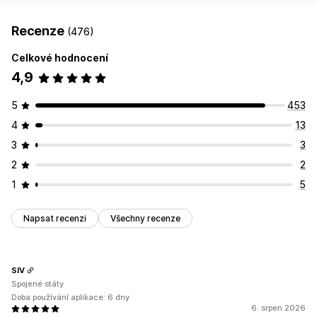
Recenze
(476)
Celkové hodnocení
4,9
5
453
4
13
3
3
2
2
1
5
Napsat recenzi
Všechny recenze
SIV
Spojené státy
Doba používání aplikace: 6 dny
6. srpen 2026