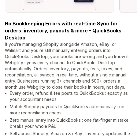
No Bookkeeping Errors with real-time Sync for
orders, inventory, payouts & more - QuickBooks
Desktop
If you're managing Shopify alongside Amazon, eBay, or
Walmart and you're still manually entering orders into
QuickBooks Desktop, your books are wrong and you know it.
Webgility syncs every channel to QuickBooks Desktop
automatically. Orders, inventory, payouts, fees, taxes, and
reconciliation, all synced in real time, without a single manual
entry. Businesses running 3+ channels and 500+ orders a
month use Webgility to close their books in hours, not days.
Every order, refund & fee posts to QuickBooks : exactly as
your accountant needs
Match Shopify payouts to QuickBooks automatically : no
more reconciliation chaos
Zero manual entry into QuickBooks : one fat-finger mistake
breaks your whole P&L
Sell across Shopify, Amazon & eBay : inventory updates the