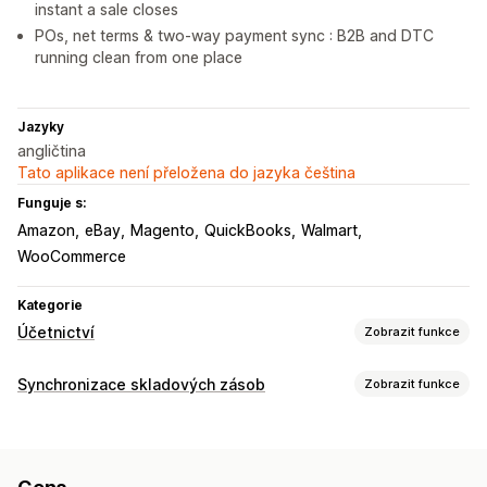
instant a sale closes
POs, net terms & two-way payment sync : B2B and DTC
running clean from one place
Jazyky
angličtina
Tato aplikace není přeložena do jazyka čeština
Funguje s:
Amazon
eBay
Magento
QuickBooks
Walmart
WooCommerce
Kategorie
Účetnictví
Zobrazit funkce
Finanční výkazy
Synchronizace skladových zásob
Zobrazit funkce
Příjmy a zůstatek
Hotovostní tok
Prodej a vracení peněz
Typ synchronizace
Daň z prodeje
Sledování výdajů
Vrácení a výměny
Objednávky
Ceny
Podrobnosti o produktu
Varianty
Sledování nákladů na prodané zboží
Vlastní výkazy