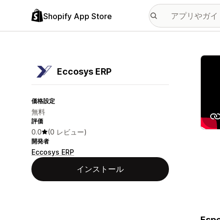
Shopify App Store
特集
Eccosys ERP
価格設定
無料
評価
0.0
(0 レビュー)
開発者
Eccosys ERP
インストール
Espe