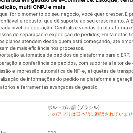
dição, multi CNPJ e mais
qual for o momento do seu negócio, você quer crescer. E p
onfiável e robusto, que dê suporte ao seu crescimento. A
cada nível de operação: Centralize vendas da plataforma 
ssos de separação e expedição de pedidos; Emita notas fis
os planos atendem desde quem está começando, até empr
sam de mais eficiência nos processos.
ortação automática de pedidos da plataforma para o ERP.
aração e conferência de pedidos, com suporte a leitor de 
ssão e impressão automática de NF-e, etiquetas de transpo
alização de informações do pedido na plataforma e geraçã
latórios e ferramentas avançadas de gestão
ポルトガル語 (ブラジル)
このアプリは日本語に翻訳されていませ
リー