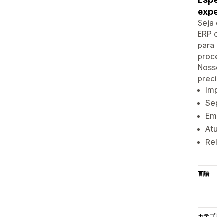
expe
Seja 
ERP c
para 
proce
Noss
preci
Imp
Sep
Emi
Atu
Re
言語
カテゴ