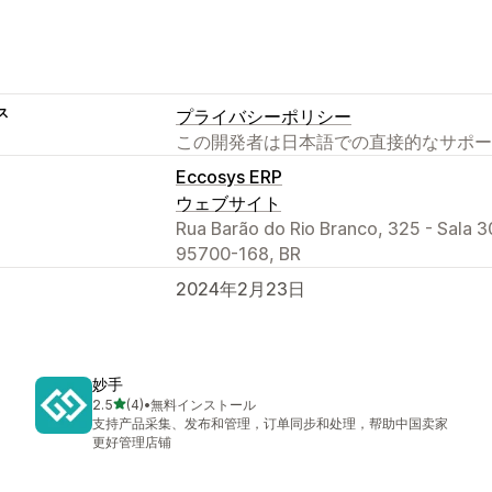
ス
プライバシーポリシー
この開発者は日本語での直接的なサポー
Eccosys ERP
ウェブサイト
Rua Barão do Rio Branco, 325 - Sala 3
95700-168, BR
2024年2月23日
妙手
5つ星中
2.5
(4)
•
無料インストール
合計レビュー数：4件
支持产品采集、发布和管理，订单同步和处理，帮助中国卖家
更好管理店铺