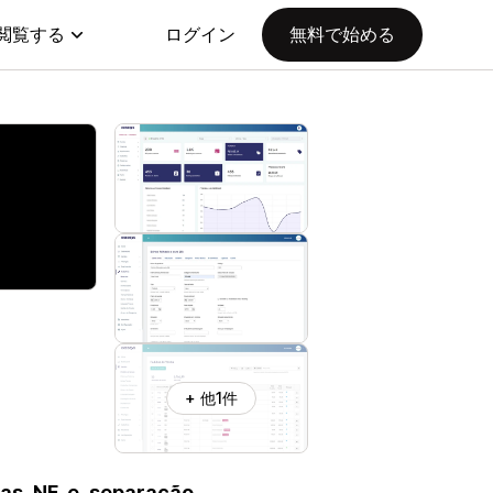
閲覧する
ログイン
無料で始める
+ 他1件
as, NF-e, separação,