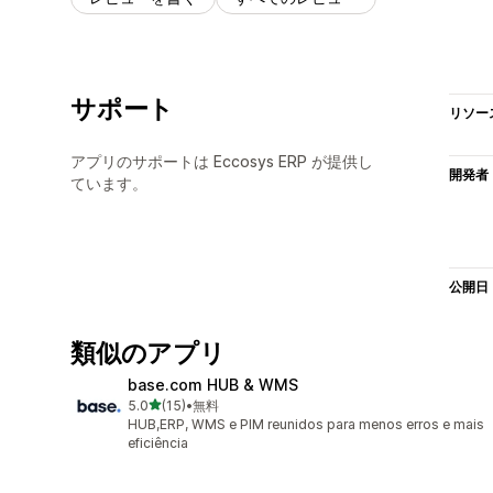
サポート
リソー
アプリのサポートは Eccosys ERP が提供し
開発者
ています。
公開日
類似のアプリ
base.com HUB & WMS
5つ星中
5.0
(15)
•
無料
合計レビュー数：15件
HUB,ERP, WMS e PIM reunidos para menos erros e mais
eficiência