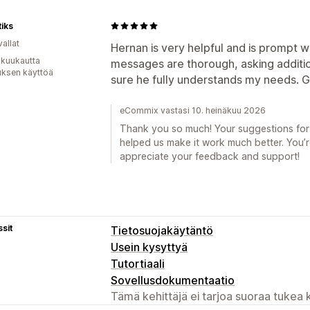
iks
allat
Hernan is very helpful and is prompt w
 kuukautta
messages are thorough, asking additio
uksen käyttöä
sure he fully understands my needs. 
eCommix vastasi 10. heinäkuu 2026
Thank you so much! Your suggestions for i
helped us make it work much better. You’r
appreciate your feedback and support!
sit
Tietosuojakäytäntö
Usein kysyttyä
Tutortiaali
Sovellusdokumentaatio
Tämä kehittäjä ei tarjoa suoraa tukea k