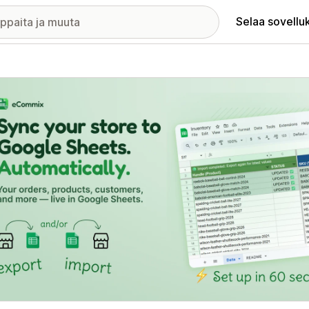
Selaa sovellu
elykuvagalleria