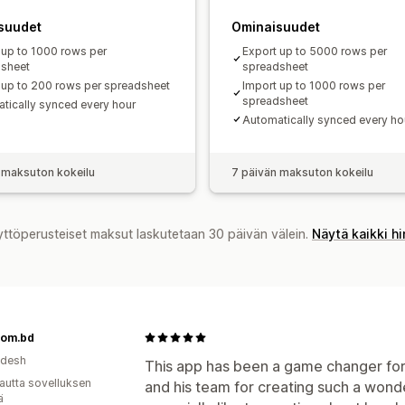
suudet
Ominaisuudet
 up to 1000 rows per
Export up to 5000 rows per
sheet
spreadsheet
 up to 200 rows per spreadsheet
Import up to 1000 rows per
spreadsheet
tically synced every hour
Automatically synced every ho
 maksuton kokeilu
7 päivän maksuton kokeilu
yttöperusteiset maksut laskutetaan 30 päivän välein.
Näytä kaikki h
com.bd
adesh
This app has been a game changer for
autta sovelluksen
and his team for creating such a wonde
ä