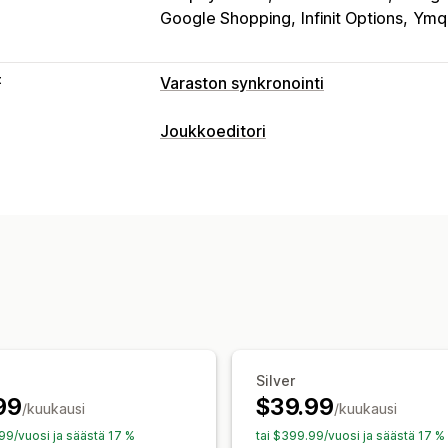
Google Shopping
Infinit Options
Ymq 
t
Varaston synkronointi
Synkronoinnin tyyppi
Joukkoeditori
Tilaukset
Hinnat
Tuotteen tiedot
Ve
Muokattavat resurssit
Useat kaupat
Automaattinen
Joukko
Tuotteet
Versiot
Tilaukset
Kuvat
H
Ajastettu
Mukautettu
Tunnisteet
Kuvaukset
Varasto
Meta
Ilmoitukset ja raportit
Toiminnot
Automaattiset ilmoitukset
Tilauspäiv
Joukkopoistaminen
SEO-päivitykset
Historialliset raportit
Varastoilmoituk
Tietojen synkronointi
Varmuuskopioin
Reaaliaikainen tila
Ajastetut tehtävät
Joukkomuokkaus
Silver
99
$39.99
/kuukausi
/kuukausi
.99/vuosi ja säästä 17 %
tai $399.99/vuosi ja säästä 17 %