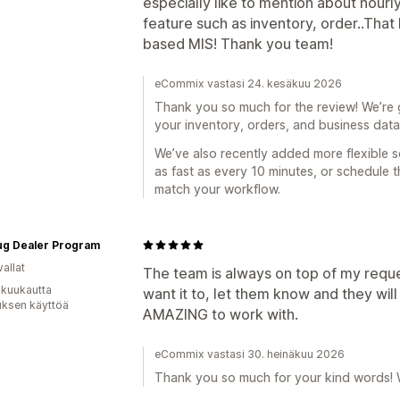
especially like to mention about hourly
feature such as inventory, order..That
based MIS! Thank you team!
eCommix vastasi 24. kesäkuu 2026
Thank you so much for the review! We’re g
your inventory, orders, and business dat
We’ve also recently added more flexible 
as fast as every 10 minutes, or schedule 
match your workflow.
ug Dealer Program
allat
The team is always on top of my reque
 kuukautta
want it to, let them know and they wi
uksen käyttöä
AMAZING to work with.
eCommix vastasi 30. heinäkuu 2026
Thank you so much for your kind words! 