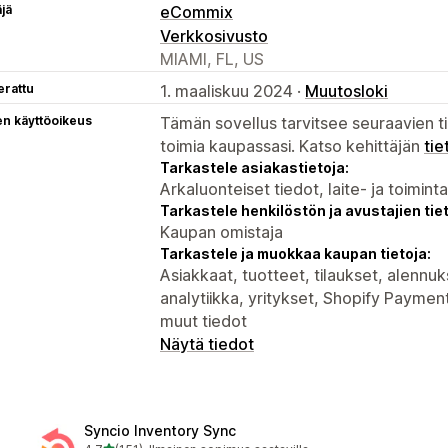
äjä
eCommix
Verkkosivusto
MIAMI, FL, US
erattu
1. maaliskuu 2024 ·
Muutosloki
en käyttöoikeus
Tämän sovellus tarvitsee seuraavien ti
toimia kaupassasi. Katso kehittäjän
tie
Tarkastele asiakastietoja:
Arkaluonteiset tiedot, laite- ja toimint
Tarkastele henkilöstön ja avustajien tiet
Kaupan omistaja
Tarkastele ja muokkaa kaupan tietoja:
Asiakkaat, tuotteet, tilaukset, alennuk
analytiikka, yritykset, Shopify Payme
muut tiedot
Näytä tiedot
Syncio Inventory Sync