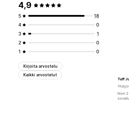
4,9
5
18
4
0
3
1
2
0
1
0
Kirjoita arvostelu
Kaikki arvostelut
Tuff J
Yhdysv
Noin 2
sovell