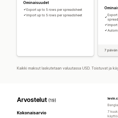
Ominaisuudet
Ominai
Export up to 5 rows per spreadsheet
Export
Import up to 5 rows per spreadsheet
spread
Import
Automa
7 päivän
Kaikki maksut laskutetaan valuutassa USD. Toistuvat ja kä
Arvostelut
levin.
(19)
Bangl
7 kuuk
Kokonaisarvio
käyttö