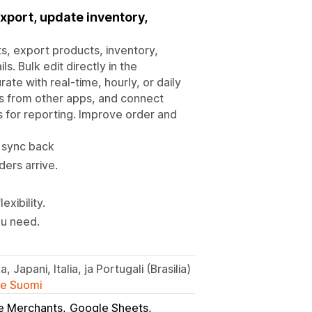
xport, update inventory,
s, export products, inventory,
. Bulk edit directly in the
te with real-time, hourly, or daily
ns from other apps, and connect
for reporting. Improve order and
d sync back
ders arrive.
exibility.
ou need.
 Japani, Italia, ja Portugali (Brasilia)
lle Suomi
e Merchants
Google Sheets