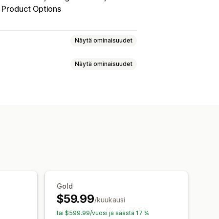
Product Options
Näytä ominaisuudet
Näytä ominaisuudet
rsiot
SKU-koodit
Viivakoodit
synkronointi
Reaaliaikainen
innat
SKU- ja viivakoodit
kentät
Kokoelmat
itykset
Virheraportit
Tietojen siirto
set
Tietojen tuonti ja vienti
ti
Haku ja suodatin
Gold
$59.99
/kuukausi
tai $599.99/vuosi ja säästä 17 %