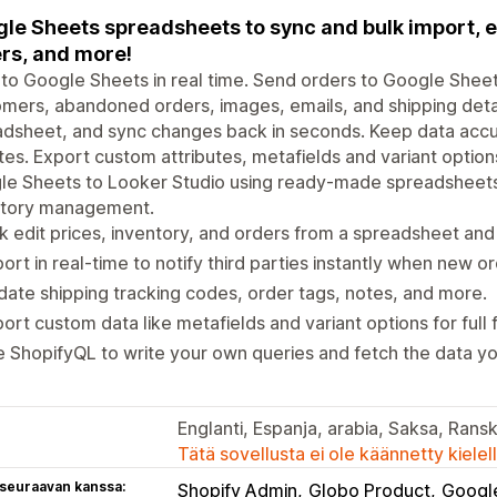
le Sheets spreadsheets to sync and bulk import, e
rs, and more!
to Google Sheets in real time. Send orders to Google Sheet
mers, abandoned orders, images, emails, and shipping details
dsheet, and sync changes back in seconds. Keep data accura
es. Export custom attributes, metafields and variant optio
e Sheets to Looker Studio using ready-made spreadsheets 
ntory management.
k edit prices, inventory, and orders from a spreadsheet an
ort in real-time to notify third parties instantly when new or
ate shipping tracking codes, order tags, notes, and more.
ort custom data like metafields and variant options for full fl
 ShopifyQL to write your own queries and fetch the data y
Englanti, Espanja, arabia, Saksa, Ranska,
Tätä sovellusta ei ole käännetty kiele
 seuraavan kanssa:
Shopify Admin
Globo Product
Googl