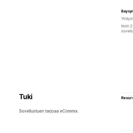
Bayopt
Yhdysv
Noin 2
sovell
Tuki
Resurs
Sovellustuen tarjoaa eCommix.