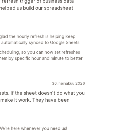
 refresh trigger of business data
 helped us build our spreadsheet
lad the hourly refresh is helping keep
a automatically synced to Google Sheets.
scheduling, so you can now set refreshes
them by specific hour and minute to better
30. heinäkuu 2026
sts. If the sheet doesn't do what you
ll make it work. They have been
We’re here whenever you need us!