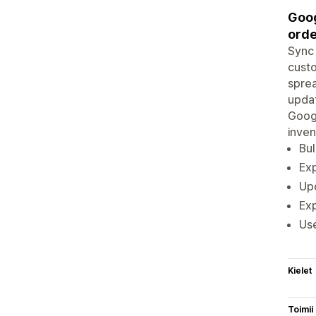
Goog
orde
Sync 
custo
sprea
updat
Googl
inve
Bul
Exp
Upd
Exp
Use
Kielet
Toimii