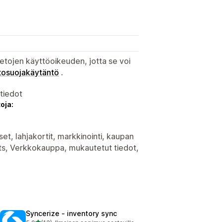
etojen käyttöoikeuden, jotta se voi
tosuojakäytäntö
.
atiedot
oja:
set, lahjakortit, markkinointi, kaupan
nts, Verkkokauppa, mukautetut tiedot,
Syncerize ‑ inventory sync