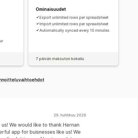
Ominaisuudet
Export unlimited rows per spreadsheet
Import unlimited rows per spreadsheet
Automatically synced every 10 minutes
ur
7 päivän maksuton kokeilu
innoitteluvaihtoehdot
29. huhtikuu 2026
 us! We would like to thank Hernan
rful app for buisnesses like us! We