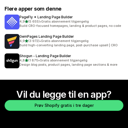
Flere apper som denne
PageFly ✦ Landing Page Builder
av 5 stjerner
4,9
(5 655)
•
Gratis abonnement tilgjengelig
Totalt 5655 omtaler
Build CRO-focused homepages, landing & product pages, no code
GemPages Landing Page Builder
av 5 stjerner
4,9
(3 972)
•
Gratis abonnement tilgjengelig
Totalt 3972 omtaler
Build high-converting landing page, post-purchase upsell | CRO
Shogun ‑ Landing Page Builder
av 5 stjerner
4,8
(1 871)
•
Gratis abonnement tilgjengelig
Totalt 1871 omtaler
Design blog posts, product pages, landing page sections & more
Vil du legge til en app?
Prøv Shopify gratis i tre dager