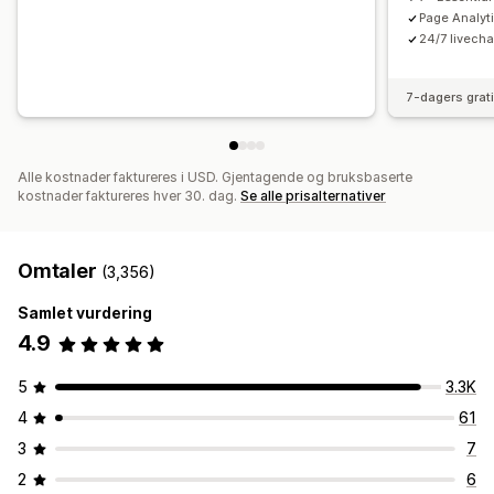
Page Analyt
24/7 livecha
7-dagers grat
Alle kostnader faktureres i USD. Gjentagende og bruksbaserte
kostnader faktureres hver 30. dag.
Se alle prisalternativer
Omtaler
(3,356)
Samlet vurdering
4.9
5
3.3K
4
61
3
7
2
6