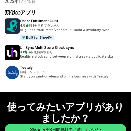
2023年12月15日
類似のアプリ
Order Fulfillment Guru
5つ星中
4.8
(99)
•
無料プランあり
合計レビュー数：99件
AI-guided multi-store/vendor fulfillment & inventory sync
Built for Shopify
UniSync Multi Store Stock sync
5つ星中
3.1
(4)
•
無料体験あり
合計レビュー数：4件
Realtime stock sync between multi stores via duplicate sku
Teetaly
無料インストール
Start your print-on-demand online business with Teetaly.
使ってみたいアプリがあり
ましたか？
Shopifyを3日間無料でお試しください