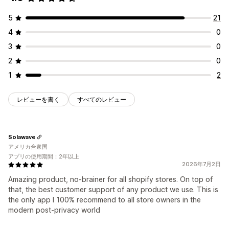
5
21
4
0
3
0
2
0
1
2
レビューを書く
すべてのレビュー
Solawave
アメリカ合衆国
アプリの使用期間：2年以上
2026年7月2日
Amazing product, no-brainer for all shopify stores. On top of
that, the best customer support of any product we use. This is
the only app I 100% recommend to all store owners in the
modern post-privacy world