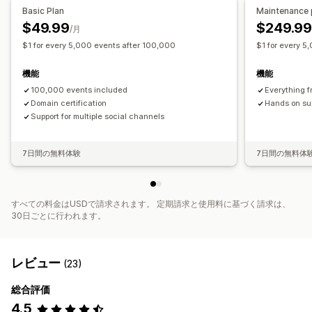
キャンペーン管理
Basic Plan
Maintenance 
ビジュアルとレポート
ピクセル管理
$49.99
$249.9
/月
分析ダッシュボード
GDPR準拠
$1 for every 5,000 events after 100,000
$1 for every 5
パフォーマンス分析
パフォーマンス追跡
コンバージョントラッキング
機能
機能
UTMアトリビューション
トラフィック元
100,000 events included
Everything f
Domain certification
Hands on su
Support for multiple social channels
7日間の無料体験
7日間の無料体
すべての料金はUSDで請求されます。 定期請求と使用料に基づく請求は、
30日ごとに行われます。
レビュー
(23)
総合評価
4.5