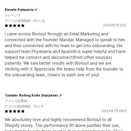
Elevete Patisserie
マレーシア
アプリの使用期間：約1ヶ月
2026年1月13日
I came across Blotout through an Email Marketing and
connected with the founder Mandar. Managed to speak to him
and then connected with his team to get into onboarding. His
support team Priyanjana and Aparimit is super helpful and have
helped me connect and disconnect(from other sources)
patiently. We saw better results with Blotout and we are
sticking with it. Appreciate the teams help from the founder to
the onboarding team, cheers to each one of you!
Tumbler Rolling Knife Sharpener
アメリカ合衆国
アプリの使用期間：10ヶ月
2024年7月28日
We absolutely love and highly recommend Blotout to all
Shopify stores. The performance lift alone justifies their use,