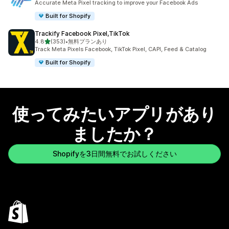
Accurate Meta Pixel tracking to improve your Facebook Ads
Built for Shopify
Trackify Facebook Pixel,TikTok
5つ星中
4.8
(353)
•
無料プランあり
合計レビュー数：353件
Track Meta Pixels Facebook, TikTok Pixel, CAPI, Feed & Catalog
Built for Shopify
使ってみたいアプリがあり
ましたか？
Shopifyを3日間無料でお試しください