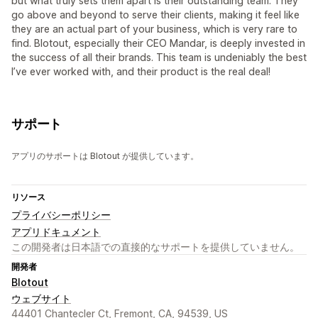
but what truly sets them apart is their outstanding team. They
go above and beyond to serve their clients, making it feel like
they are an actual part of your business, which is very rare to
find. Blotout, especially their CEO Mandar, is deeply invested in
the success of all their brands. This team is undeniably the best
I’ve ever worked with, and their product is the real deal!
サポート
アプリのサポートは Blotout が提供しています。
リソース
プライバシーポリシー
アプリドキュメント
この開発者は日本語での直接的なサポートを提供していません。
開発者
Blotout
ウェブサイト
44401 Chantecler Ct, Fremont, CA, 94539, US