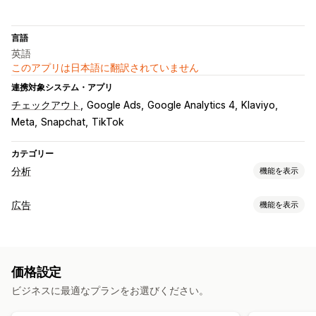
言語
英語
このアプリは日本語に翻訳されていません
連携対象システム・アプリ
チェックアウト
Google Ads
Google Analytics 4
Klaviyo
Meta
Snapchat
TikTok
カテゴリー
分析
機能を表示
お客様の操作動向
広告
機能を表示
リアルタイム追跡
アクティビティ追跡
イベント追跡
ターゲティング
セグメンテーション
ページ閲覧回数
オーディエンスセグメント
類似オーディエンス
マーケティングと販売
価格設定
カスタムオーディエンス
イベント別
ロケーションベース
マーケティングアトリビューション
購入の追跡
UTM追跡
ビジネスに最適なプランをお選びください。
リターゲティング
カゴ落ち
ピクセル追跡