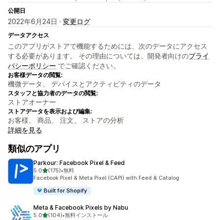
公開日
2022年6月24日 ·
変更ログ
データアクセス
このアプリがストアで機能するためには、次のデータにアクセス
する必要があります。 その理由については、開発者向けの
プライ
バシーポリシー
でご確認ください。
お客様データの閲覧:
機微データ、 デバイスとアクティビティのデータ
スタッフと協力者のデータの閲覧:
ストアオーナー
ストアデータを表示および編集:
お客様、 商品、 注文、 ストアの分析
詳細を見る
類似のアプリ
Parkour: Facebook Pixel & Feed
5つ星中
5.0
(175)
•
無料
合計レビュー数：175件
Facebook Pixel & Meta Pixel (CAPI) with Feed & Catalog
Built for Shopify
Meta & Facebook Pixels by Nabu
5つ星中
5.0
(104)
•
無料インストール
合計レビュー数：104件