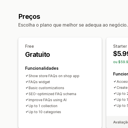
Preços
Escolha o plano que melhor se adequa ao negócio.
Free
Starter
$5.9
Gratuito
ou $59.
Funcionalidades
Funcio
Show store FAQs on shop app
Access
FAQs widget
Create
Basic customizations
Up to 
SEO-optimized FAQ schema
Up to 
Improve FAQs using AI
Up to 
Up to 1 collection
Up to 10 categories
Avaliaçã