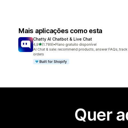
Mais aplicações como esta
Chatty AI Chatbot & Live Chat
de 5 estrelas
4,9
(1.789)
•
Plano gratuito disponível
1789 total de avaliações
AI Chat & sale: recommend products, answer FAQs, track
orders
Built for Shopify
Quer a