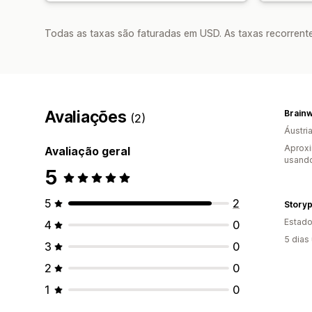
Todas as taxas são faturadas em USD. As taxas recorrente
Avaliações
Brain
(2)
Áustri
Aprox
Avaliação geral
usando
5
5
2
Story
Estado
4
0
5 dias
3
0
2
0
1
0