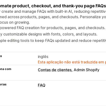
mate product, checkout, and thank-you page FAQs 
y create and manage FAQs with built-in AI, reducing repetit
med across products, pages, and checkouts. Personalize yo
ocus on growing.
powered FAQ creation for products, pages, and checkouts.
ly customizable designs with fonts, colors, and layouts.
ple editing tools to keep FAQs updated and reduce repetiti
as
inglês
Esta aplicação não está traduzida em
ona com
Contas de clientes
Admin Shopify
orias
FAQ
Ferramentas de edição
Editor de texto formatado
Geração p