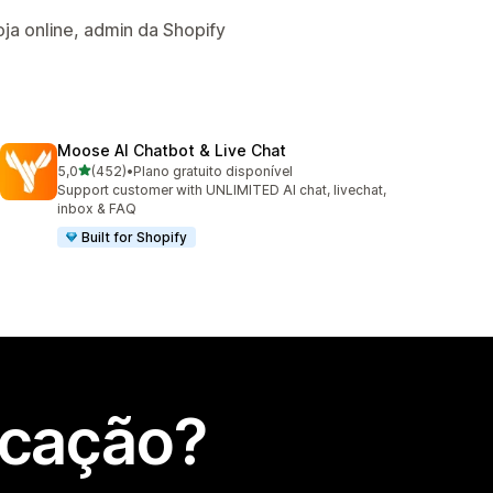
a online, admin da Shopify
Moose AI Chatbot & Live Chat
de 5 estrelas
5,0
(452)
•
Plano gratuito disponível
452 total de avaliações
Support customer with UNLIMITED AI chat, livechat,
inbox & FAQ
Built for Shopify
icação?