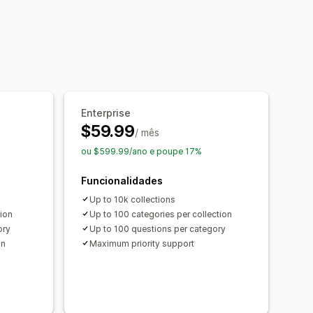
produto
Página de FAQ
l
CSS personalizado
Enterprise
$59.99
/ mês
ou $599.99/ano e poupe 17%
Funcionalidades
Up to 10k collections
tion
Up to 100 categories per collection
ory
Up to 100 questions per category
on
Maximum priority support