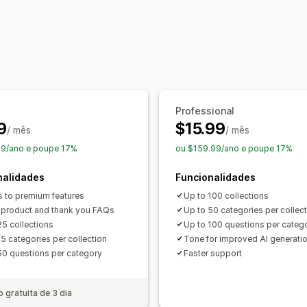
Opções de apresentação
Acordeões
Barra lateral
Página de 
Barra de pesquisa
Reatividade móve
Tipos de letra e cores personalizados
Professional
9
$15.99
/ mês
/ mês
99/ano e poupe 17%
ou $159.99/ano e poupe 17%
nalidades
Funcionalidades
 to premium features
Up to 100 collections
 product and thank you FAQs
Up to 50 categories per collec
25 collections
Up to 100 questions per categ
15 categories per collection
Tone for improved AI generati
50 questions per category
Faster support
o gratuita de 3 dia