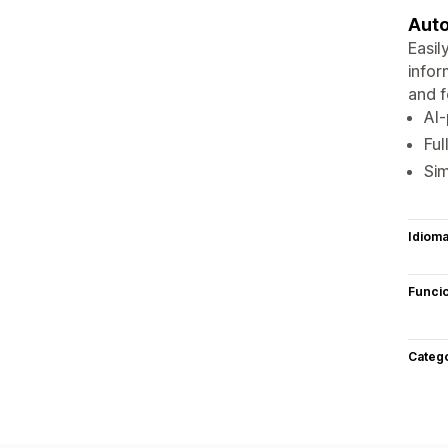
Auto
Easil
infor
and f
AI-
Ful
Sim
Idiom
Funci
Categ