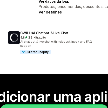
Ver dados da loja:
Produtos, encomendas, descontos, Loj
Ver detalhes
CWILL:AI Chatbot &Live Chat
de 5 estrelas
4,8
(83)
•
Gratuito
83 total de avaliações
AI chat bot & live chat with helpdesk inbox and FAQ
support
Built for Shopify
dicionar uma apl