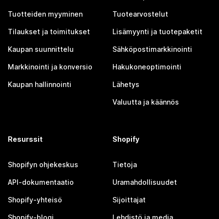
Tuotteiden myyminen
Tuotearvostelut
Tilaukset ja toimitukset
Lisämyynti ja tuotepaketit
Kaupan suunnittelu
Sähköpostimarkkinointi
Markkinointi ja konversio
Hakukoneoptimointi
Kaupan hallinnointi
Lähetys
Valuutta ja käännös
Resurssit
Shopify
Shopifyn ohjekeskus
Tietoja
API-dokumentaatio
Uramahdollisuudet
Shopify-yhteisö
Sijoittajat
Shopify-blogi
Lehdistö ja media