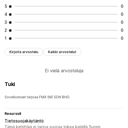
5
0
4
0
3
0
2
0
1
0
Kirjoita arvostelu
Kaikki arvostelut
Ei vielä arvosteluja
Tuki
Sovellustuen tarjoaa FMX (M) SDN BHD.
Resurssit
Tietosuojakäytäntö
Tämä kehittäjä ei tarjoa suoraa tukea kielellä Suomi.