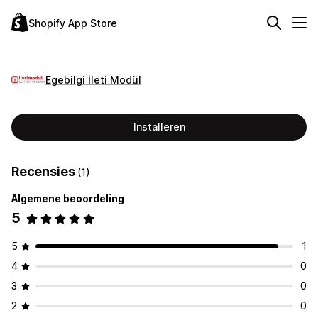
Shopify App Store
Egebilgi İleti Modül
Installeren
Recensies
(1)
Algemene beoordeling
5
5
1
4
0
3
0
2
0