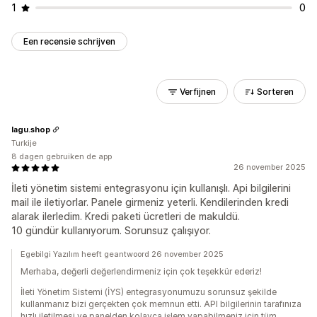
1
0
Een recensie schrijven
Verfijnen
Sorteren
lagu.shop
Turkije
8 dagen gebruiken de app
26 november 2025
İleti yönetim sistemi entegrasyonu için kullanışlı. Api bilgilerini
mail ile iletiyorlar. Panele girmeniz yeterli. Kendilerinden kredi
alarak ilerledim. Kredi paketi ücretleri de makuldü.
10 gündür kullanıyorum. Sorunsuz çalışıyor.
Egebilgi Yazılım heeft geantwoord 26 november 2025
Merhaba, değerli değerlendirmeniz için çok teşekkür ederiz!
İleti Yönetim Sistemi (İYS) entegrasyonumuzu sorunsuz şekilde
kullanmanız bizi gerçekten çok memnun etti. API bilgilerinin tarafınıza
hızlı iletilmesi ve panelden kolayca işlem yapabilmeniz için tüm