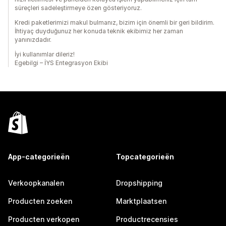
süreçleri sadeleştirmeye özen gösteriyoruz.
Kredi paketlerimizi makul bulmanız, bizim için önemli bir geri bildirim.
İhtiyaç duyduğunuz her konuda teknik ekibimiz her zaman
yanınızdadır.
İyi kullanımlar dileriz!
Egebilgi – İYS Entegrasyon Ekibi
App-categorieën
Topcategorieën
Verkoopkanalen
Dropshipping
Producten zoeken
Marktplaatsen
Producten verkopen
Productrecensies