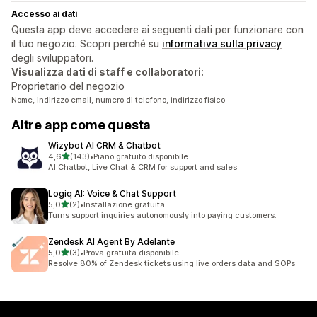
Accesso ai dati
Questa app deve accedere ai seguenti dati per funzionare con
il tuo negozio. Scopri perché su
informativa sulla privacy
degli sviluppatori.
Visualizza dati di staff e collaboratori:
Proprietario del negozio
Nome, indirizzo email, numero di telefono, indirizzo fisico
Altre app come questa
Wizybot AI CRM & Chatbot
stelle su 5
4,6
(143)
•
Piano gratuito disponibile
143 recensioni totali
AI Chatbot, Live Chat & CRM for support and sales
Logiq AI: Voice & Chat Support
stelle su 5
5,0
(2)
•
Installazione gratuita
2 recensioni totali
Turns support inquiries autonomously into paying customers.
Zendesk AI Agent By Adelante
stelle su 5
5,0
(3)
•
Prova gratuita disponibile
3 recensioni totali
Resolve 80% of Zendesk tickets using live orders data and SOPs