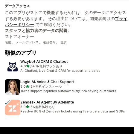
データアクセス
このアプリがストアで機能するためには、次のデータにアクセス
する必要があります。 その理由については、開発者向けの
プライ
バシーポリシー
でご確認ください。
スタッフと協力者のデータの閲覧:
ストアオーナー
名前、 メールアドレス、 電話番号、 住所
類似のアプリ
Wizybot AI CRM & Chatbot
5つ星中
4.6
(143)
•
無料プランあり
合計レビュー数：143件
AI Chatbot, Live Chat & CRM for support and sales
Logiq AI: Voice & Chat Support
5つ星中
5.0
(2)
•
無料インストール
合計レビュー数：2件
Turns support inquiries autonomously into paying customers.
Zendesk AI Agent By Adelante
5つ星中
5.0
(3)
•
無料体験あり
合計レビュー数：3件
Resolve 80% of Zendesk tickets using live orders data and SOPs