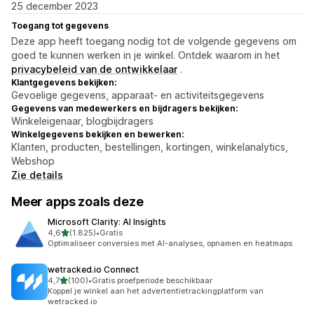
25 december 2023
Toegang tot gegevens
Deze app heeft toegang nodig tot de volgende gegevens om
goed te kunnen werken in je winkel. Ontdek waarom in het
privacybeleid van de ontwikkelaar
.
Klantgegevens bekijken:
Gevoelige gegevens, apparaat- en activiteitsgegevens
Gegevens van medewerkers en bijdragers bekijken:
Winkeleigenaar, blogbijdragers
Winkelgegevens bekijken en bewerken:
Klanten, producten, bestellingen, kortingen, winkelanalytics,
Webshop
Zie details
Meer apps zoals deze
Microsoft Clarity: AI Insights
van 5 sterren
4,6
(1.825)
•
Gratis
1825 recensies in totaal
Optimaliseer conversies met AI-analyses, opnamen en heatmaps
wetracked.io Connect
van 5 sterren
4,7
(100)
•
Gratis proefperiode beschikbaar
100 recensies in totaal
Koppel je winkel aan het advertentietrackingplatform van
wetracked.io