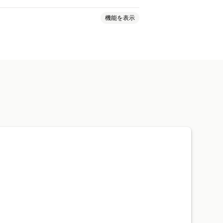
機能を表示
と色
カスタムCSS
ト
ッシュボード
履歴
分析