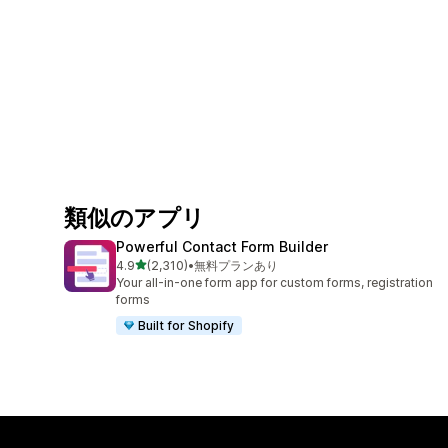
類似のアプリ
Powerful Contact Form Builder
5つ星中
4.9
(2,310)
•
無料プランあり
合計レビュー数：2310件
Your all-in-one form app for custom forms, registration
forms
Built for Shopify