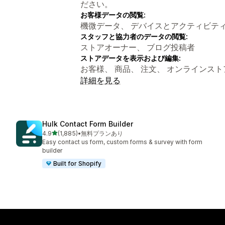
ださい。
お客様データの閲覧:
機微データ、 デバイスとアクティビテ
スタッフと協力者のデータの閲覧:
ストアオーナー、 ブログ投稿者
ストアデータを表示および編集:
お客様、 商品、 注文、 オンラインスト
詳細を見る
Hulk Contact Form Builder
5つ星中
4.9
(1,885)
•
無料プランあり
合計レビュー数：1885件
Easy contact us form, custom forms & survey with form
builder
Built for Shopify