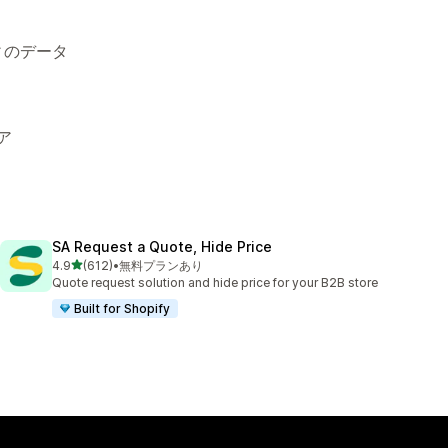
ィのデータ
ア
SA Request a Quote, Hide Price
5つ星中
4.9
(612)
•
無料プランあり
合計レビュー数：612件
Quote request solution and hide price for your B2B store
Built for Shopify