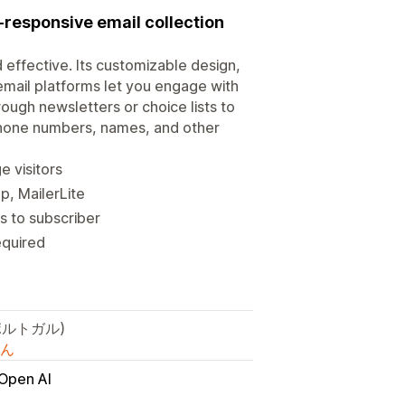
-responsive email collection
 effective. Its customizable design,
email platforms let you engage with
rough newsletters or choice lists to
phone numbers, names, and other
 visitors
p, MailerLite
s to subscriber
equired
ポルトガル)
ん
Open AI