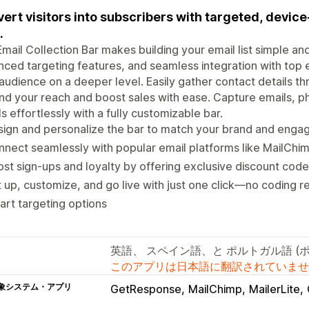
ert visitors into subscribers with targeted, device
.
mail Collection Bar makes building your email list simple and
ced targeting features, and seamless integration with top 
audience on a deeper level. Easily gather contact details th
d your reach and boost sales with ease. Capture emails, 
ls effortlessly with a fully customizable bar.
ign and personalize the bar to match your brand and engage
nect seamlessly with popular email platforms like MailChim
st sign-ups and loyalty by offering exclusive discount code
 up, customize, and go live with just one click—no coding r
rt targeting options
英語、 スペイン語、と ポルトガル語 (
このアプリは日本語に翻訳されていませ
象システム・アプリ
GetResponse
MailChimp
MailerLite