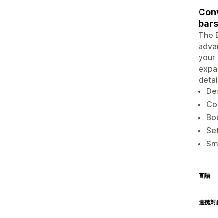
Conv
bars
The E
advan
your 
expan
detai
Des
Con
Boo
Set
Sma
言語
連携対