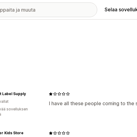
Selaa sovellu
 Label Supply
allat
I have all these people coming to the 
vää sovelluksen
ä
er Kids Store