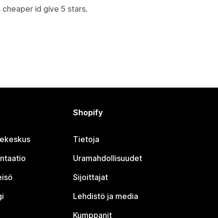
s cheaper id give 5 stars.
Shopify
jekeskus
Tietoja
ntaatio
Uramahdollisuudet
eisö
Sijoittajat
i
Lehdistö ja media
Kumppanit