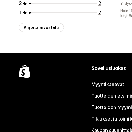
2
2
Yhdysv
Noin 1
1
2
käyttö
Kirjoita arvostelu
Sovellusluokat
Myyntikanavat
Tuotteiden etsimi
Tuotteiden myym
Tilaukset ja toimi
Kaupan suunnittel