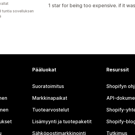
allat
1 star for being too expensive. if it wa
8 tuntia sovelluksen
ä
Pääluokat
Resurssit
Suoratoimitus
Shopifyn oh
nen
Markkinapaikat
API-dokume
inen
Tuotearvostelut
Shopify-yht
tukset
Lisämyynti ja tuotepaketit
Shopify-blog
u
Sähköpostimarkkinointi
Tutkimus