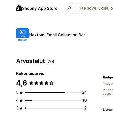
Shopify App Store
Hextom: Email Collection Bar
Arvostelut
(70)
Kokonaisarvio
Budget
4,6
Yhdysv
27 päi
5
54
käyttö
4
10
3
2
Listen